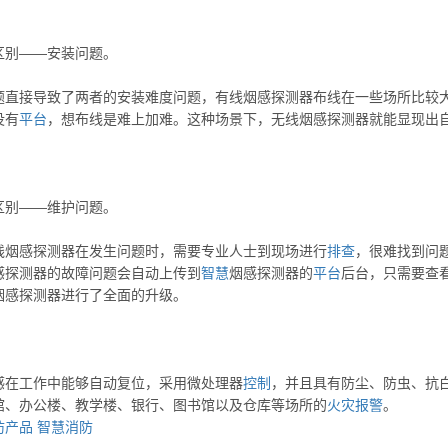
区别——安装问题。
题直接导致了两者的安装难度问题，有线烟感探测器布线在一些场所比较
没有
平台
，想布线是难上加难。这种场景下，无线烟感探测器就能显现出
区别——维护问题。
线烟感探测器在发生问题时，需要专业人士到现场进行
排查
，很难找到问
感探测器的故障问题会自动上传到
智慧
烟感探测器的
平台
后台，只需要查
烟感探测器进行了全面的升级。
感在工作中能够自动复位，采用微处理器
控制
，并且具有防尘、防虫、抗
馆、办公楼、教学楼、银行、图书馆以及仓库等场所的
火灾
报警
。
防产品
智慧消防