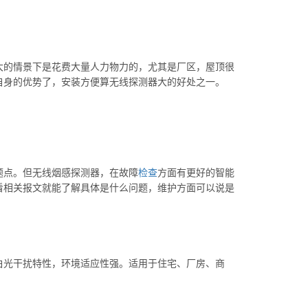
大的情景下是花费大量人力物力的，尤其是厂区，屋顶很
自身的优势了，安装方便算无线探测器大的好处之一。
题点。但无线烟感探测器，在故障
检查
方面有更好的智能
看相关报文就能了解具体是什么问题，维护方面可以说是
白光干扰特性，环境适应性强。适用于住宅、厂房、商