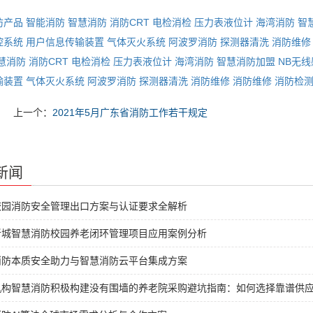
防产品
智能消防
智慧消防
消防CRT
电检消检
压力表液位计
海湾消防
智
控系统
用户信息传输装置
气体灭火系统
阿波罗消防
探测器清洗
消防维修
慧消防
消防CRT
电检消检
压力表液位计
海湾消防
智慧消防加盟
NB无
输装置
气体灭火系统
阿波罗消防
探测器清洗
消防维修
消防维修
消防检
上一个：
2021年5月广东省消防工作若干规定
新闻
校园消防安全管理出口方案与认证要求全解析
新城智慧消防校园养老闭环管理项目应用案例分析
消防本质安全助力与智慧消防云平台集成方案
机构智慧消防积极构建没有围墙的养老院采购避坑指南：如何选择靠谱供