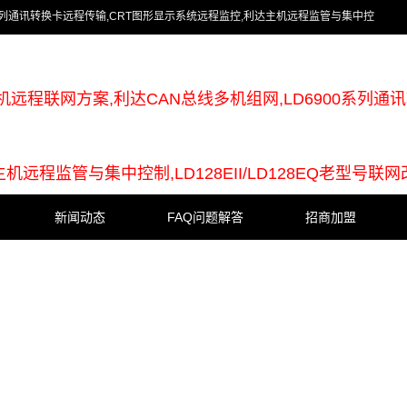
0系列通讯转换卡远程传输,CRT图形显示系统远程监控,利达主机远程监管与集中控
远程联网方案,利达CAN总线多机组网,LD6900系列通
远程监管与集中控制,LD128EII/LD128EQ老型号联网
新闻动态
FAQ问题解答
招商加盟