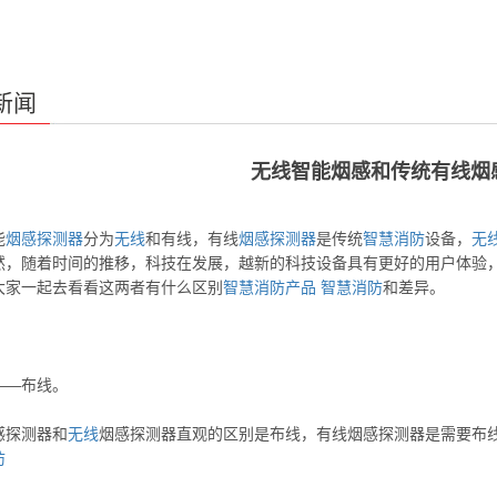
新闻
无线智能烟感和传统有线烟
能
烟感
探测器
分为
无线
和有线，有线
烟感
探测器
是传统
智慧消防
设备，
无
然，随着时间的推移，科技在发展，越新的科技设备具有更好的用户体验
大家一起去看看这两者有什么区别
智慧消防产品
智慧消防
和差异。
——布线。
感探测器和
无线
烟感探测器直观的区别是布线，有线烟感探测器是需要布
防