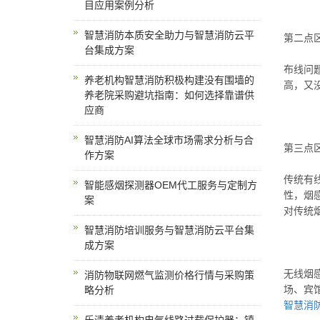
目应用案例分析
智慧消防本质安全助力与智慧消防云平
第二点
台集成方案
布线问
养老机构智慧消防积极构建没有围墙的
高，又
养老院采购避坑指南：如何选择靠谱供
应商
智慧消防AI算法全球市场需求分析与合
第三点
作方案
传统有
智能感烟探测器OEM代工服务与定制方
性，烟
案
对传统
智慧消防培训服务与智慧消防云平台集
成方案
无线烟
消防物联网燃气监测价格行情与采购策
场、宾
略分析
智慧消