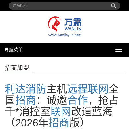
导航菜单
导
航
菜
招商加盟
单
利达
消防
主机
远程
联网
全
国
招商
：诚邀
合作
，抢占
千*消控室
联网
改造蓝海
（2026年
招商
版）