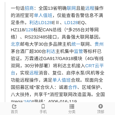
一句话
招商
：全国13省明确
联网
且能
远程
操作
的消控室可
单人
值班
，仅能查看告警信息不满
足条件。
利达
LD
128
EⅡ、
LD
128
EQ、
HZ118/
128
标配CAN总线（*多255台对等网
络）、RS232/485接口，具备强大联网基因。
北京
邮电大学30台多品牌主机
统一
联网、
贵州
茅台酒厂超300台
利达
主机集中
监管
等标杆已
验证。万霖通过GA917/GA918模块（4G/有线
双网，30分钟部署）将利达主机接入
CRT
云
平
台
，实现
远程
消音、复位、启停水泵/风机等全
功能远程操作，满足
单人
值班
合规。现面向全
国招募区域*家合伙人：诚邀
合作
、区域保护、
八大扶持，共享千*消控室联网改造蓝海。全国
#rega:
160
#热线：4006-016-119。
首页
手机
分类
顶部