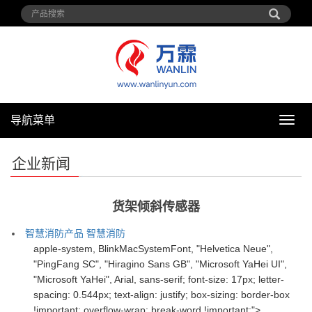
导航菜单
导
航
菜
企业新闻
单
货架倾斜传感器
智慧消防产品
智慧消防
apple-system, BlinkMacSystemFont, "Helvetica Neue",
"PingFang SC", "Hiragino Sans GB", "Microsoft YaHei UI",
"Microsoft YaHei", Arial, sans-serif; font-size: 17px; letter-
spacing: 0.544px; text-align: justify; box-sizing: border-box
!important; overflow-wrap: break-word !important;">