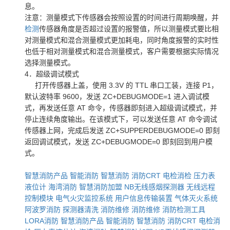
息。
注意：测量模式下传感器会按照设置的时间进行周期唤醒，并
检测
传感器角度是否超过设置的报警值，所以测量模式要比相
对测量模式和混合测量模式更加耗电，同时角度报警的实时性
也低于相对测量模式和混合测量模式，客户需要根据实际情况
选择测量模式。
4．超级调试模式
打开传感器上盖，使用 3.3V 的 TTL 串口工装，连接 P1，
默认波特率 9600，发送 ZC+DEBUGMODE=1 进入调试模
式，再发送任意 AT 命令，传感器即刻进入超级调试模式，并
停止连续角度输出。在该模式下，可以发送任意 AT 命令调试
传感器上网，完成后发送 ZC+SUPPERDEBUGMODE=0 即刻
返回调试模式，发送 ZC+DEBUGMODE=0 即刻回到用户模
式。
智慧消防产品
智能消防
智慧消防
消防CRT
电检消检
压力表
液位计
海湾消防
智慧消防加盟
NB无线感烟探测器
无线远程
控制模块
电气火灾监控系统
用户信息传输装置
气体灭火系统
阿波罗消防
探测器清洗
消防维修
消防维修
消防检测工具
LORA消防
智慧消防产品
智能消防
智慧消防
消防CRT
电检消