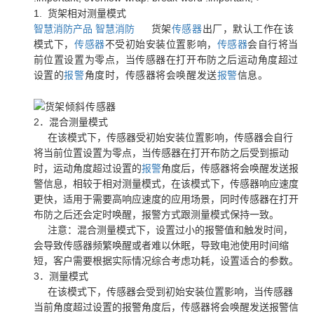
1. 货架相对测量模式
智慧消防产品
智慧消防
货架
传感器
出厂，默认工作在该
模式下，
传感器
不受初始安装位置影响，
传感器
会自行将当
前位置设置为零点，当传感器在打开布防之后运动角度超过
设置的
报警
角度时，传感器将会唤醒发送
报警
信息。
2．混合测量模式
在该模式下，传感器受初始安装位置影响，传感器会自行
将当前位置设置为零点，当传感器在打开布防之后受到振动
时，运动角度超过设置的
报警
角度后，传感器将会唤醒发送报
警信息，相较于相对测量模式，在该模式下，传感器响应速度
更快，适用于需要高响应速度的应用场景，同时传感器在打开
布防之后还会定时唤醒，报警方式跟测量模式保持一致。
注意：混合测量模式下，设置过小的报警值和触发时间，
会导致传感器频繁唤醒或者难以休眠，导致电池使用时间缩
短，客户需要根据实际情况综合考虑功耗，设置适合的参数。
3．测量模式
在该模式下，传感器会受到初始安装位置影响，当传感器
当前角度超过设置的报警角度后，传感器将会唤醒发送报警信