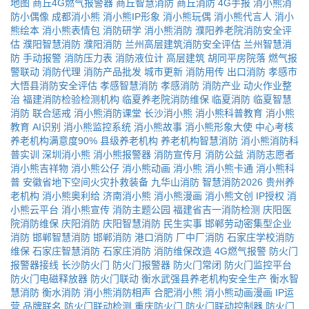
地图
商丘4G燃气报警器
商丘智慧消防
商丘消防
4G手报
消小熊消
防小偶像
成都消小熊
消小熊IP形象
消小熊玩偶
消小熊代言人
消小
熊绘本
消小熊表情包
消防研学
消小熊消防
濮阳养老院消防安全评
估
濮阳智慧消防
濮阳消防
兰州高层建筑消防安全评估
兰州智慧消
防
手动报警
消防压力表
消防液位计
高层建筑
胡同平房院落
燃气报
警联动
消防代理
消防产品批发
城市更新
消防用传
出口消防
孝感市
大悟县消防安全评估
孝感智慧消防
孝感消防
消防产业
动火作业整
治
福建消防检验检测机构
临夏养老院消防维保
临夏消防
临夏智慧
消防
联合惩戒
消小熊消防课堂
长沙消小熊
消小熊科普教育
消小熊
教育
AI识别
消小熊监控系统
消小熊故事
消小熊形象大使
中心考核
养老机构满意度90%
县级养老机构
养老机构智慧消防
消小熊消防科
普实训
深圳消小熊
消小熊报警器
消防宣传月
消防公益
消防志愿者
消小熊吉祥物
消小熊公仔
消小熊动画
消小熊
消小熊卡通
消小熊科
普
安徽省地下空间火灾扑救装备
九华山消防
智慧消防2026
贵州养
老机构
消小熊奥利给
济南消小熊
消小熊漫画
消小熊文创
IP授权
消
小熊云平台
消小熊宣传
消防主题公园
福建省吉一消防检测
庆阳医
院消防维保
庆阳消防
庆阳智慧消防
民生实事
邯郸劳动密集型企业
消防
邯郸智慧消防
邯郸消防
港口消防
厂中厂消防
石家庄学校消防
维保
石家庄智慧消防
石家庄消防
消防维保改造
4G燃气报警
防火门
报警器接线
长沙防火门
防火门报警器
防火门常闭
防火门监控平台
防火门电磁释放器
防火门联动
衡水武强县养老机构安全生产
衡水智
慧消防
衡水消防
消小熊消防相声
合肥消小熊
消小熊动画漫画
IP运
营
品牌联名
防火门联动检测
重庆防火门
防火门联动控制器
防火门