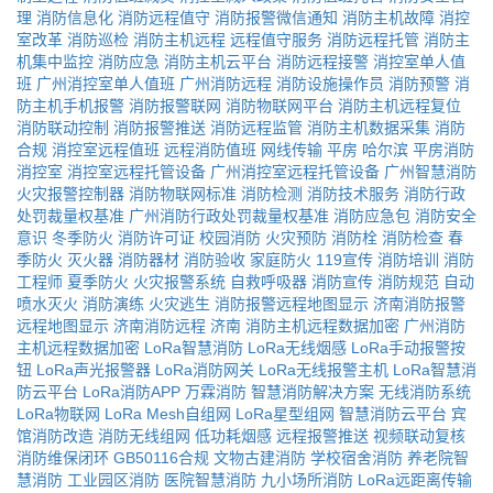
理
消防信息化
消防远程值守
消防报警微信通知
消防主机故障
消控
室改革
消防巡检
消防主机远程
远程值守服务
消防远程托管
消防主
机集中监控
消防应急
消防主机云平台
消防远程接警
消控室单人值
班
广州消控室单人值班
广州消防远程
消防设施操作员
消防预警
消
防主机手机报警
消防报警联网
消防物联网平台
消防主机远程复位
消防联动控制
消防报警推送
消防远程监管
消防主机数据采集
消防
合规
消控室远程值班
远程消防值班
网线传输
平房
哈尔滨
平房消防
消控室
消控室远程托管设备
广州消控室远程托管设备
广州智慧消防
火灾报警控制器
消防物联网标准
消防检测
消防技术服务
消防行政
处罚裁量权基准
广州消防行政处罚裁量权基准
消防应急包
消防安全
意识
冬季防火
消防许可证
校园消防
火灾预防
消防栓
消防检查
春
季防火
灭火器
消防器材
消防验收
家庭防火
119宣传
消防培训
消防
工程师
夏季防火
火灾报警系统
自救呼吸器
消防宣传
消防规范
自动
喷水灭火
消防演练
火灾逃生
消防报警远程地图显示
济南消防报警
远程地图显示
济南消防远程
济南
消防主机远程数据加密
广州消防
主机远程数据加密
LoRa智慧消防
LoRa无线烟感
LoRa手动报警按
钮
LoRa声光报警器
LoRa消防网关
LoRa无线报警主机
LoRa智慧消
防云平台
LoRa消防APP
万霖消防
智慧消防解决方案
无线消防系统
LoRa物联网
LoRa Mesh自组网
LoRa星型组网
智慧消防云平台
宾
馆消防改造
消防无线组网
低功耗烟感
远程报警推送
视频联动复核
消防维保闭环
GB50116合规
文物古建消防
学校宿舍消防
养老院智
慧消防
工业园区消防
医院智慧消防
九小场所消防
LoRa远距离传输