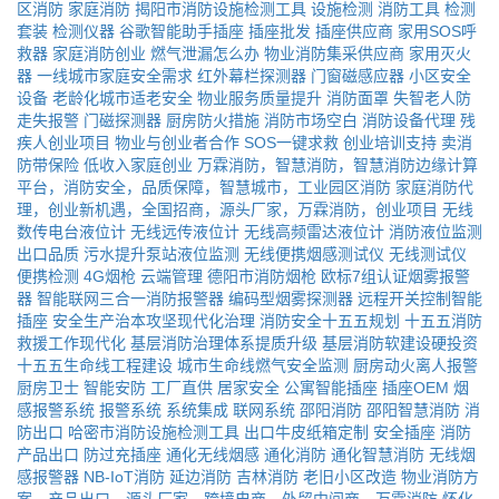
区消防
家庭消防
揭阳市消防设施检测工具
设施检测
消防工具
检测
套装
检测仪器
谷歌智能助手插座
插座批发
插座供应商
家用SOS呼
救器
家庭消防创业
燃气泄漏怎么办
物业消防集采供应商
家用灭火
器
一线城市家庭安全需求
红外幕栏探测器
门窗磁感应器
小区安全
设备
老龄化城市适老安全
物业服务质量提升
消防面罩
失智老人防
走失报警
门磁探测器
厨房防火措施
消防市场空白
消防设备代理
残
疾人创业项目
物业与创业者合作
SOS一键求救
创业培训支持
卖消
防带保险
低收入家庭创业
万霖消防，智慧消防，智慧消防边缘计算
平台，消防安全，品质保障，智慧城市，工业园区消防
家庭消防代
理，创业新机遇，全国招商，源头厂家，万霖消防，创业项目
无线
数传电台液位计
无线远传液位计
无线高频雷达液位计
消防液位监测
出口品质
污水提升泵站液位监测
无线便携烟感测试仪
无线测试仪
便携检测
4G烟枪
云端管理
德阳市消防烟枪
欧标7组认证烟雾报警
器
智能联网三合一消防报警器
编码型烟雾探测器
远程开关控制智能
插座
安全生产治本攻坚现代化治理
消防安全十五五规划
十五五消防
救援工作现代化
基层消防治理体系提质升级
基层消防软建设硬投资
十五五生命线工程建设
城市生命线燃气安全监测
厨房动火离人报警
厨房卫士
智能安防
工厂直供
居家安全
公寓智能插座
插座OEM
烟
感报警系统
报警系统
系统集成
联网系统
邵阳消防
邵阳智慧消防
消
防出口
哈密市消防设施检测工具
出口牛皮纸箱定制
安全插座
消防
产品出口
防过充插座
通化无线烟感
通化消防
通化智慧消防
无线烟
感报警器
NB-IoT消防
延边消防
吉林消防
老旧小区改造
物业消防方