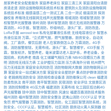
居家养老安全配套服务
家庭养老床位
家庭三清三关
家庭清阳台清厨
房清走道
消防设施物联网系统技术标准
建筑防火及消防设施物联网
系统技术标准
烟感温感二合一测试工具
二合一测试
烟温双测
探测
器校准
养殖场无线联网无线声光报警器
塔城消防
塔城智慧消防
学
校智慧声光报警器
铁岭消防
铁岭智慧消防
宿迁无线消防报警器
万
霖消防，4G手报，智慧消防，秒级响应，源头厂家，消防改造，
LoRa手报
aerosol
test
私有化部署液位系统
无线电容液位计
智慧水
务液位监测
万霖，*立式燃气报，燃气报警器，厨房安全，自动关
阀，工厂直供，餐饮后厨
老人在家跌倒怎么办
万霖消防，4G手
报，消防报警按钮，无需布线，源头厂家，智慧楼宇，433手报
万
霖，银发经济，智慧养老，毫米波雷达老人监护系，养老设备，全
国招商，机构养老
南昌
化工储罐气相压力表
NB/4G双模压力表
昆
明
消防栓无线压力表
工业炉膛压力监测
压力表海外分销
杭州燃气
压力无线监测
家庭安全风险防范
消防物联网大数据
消防物联网云计
算
家庭安全一站式解决方案
家庭安全全屋防护
重点防护群体消防安
全
老弱病残消防安全
消防局检查设备清
消防维保公司
clean
福建消
防柔性执法
南平消防
南平智慧消防
民宿消防
安全评估
文旅景区消
防
消防控制模块
4G压力表
福建消防
无需布线
化工园区低功耗4G
声光报警器
琼中消防
琼中智慧消防
风速仪
福建百盾消防技术服务
福州消防
福州智慧消防
消防安全整治
武夷山消防
CCCF认证
学法
免罚
燃气报警器
万霖消防，智慧消防，化工园区智慧消防系统，消
防安全，CCCF认证，智慧城市，社区消防
厨房动火离人探测器
创