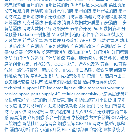
燃气报警器
宿州消防
宿州智慧消防
RoHS认证
灭火系统
柔性执法
动力电池消防
长续航
新能源汽车消防
惠州消防
惠州智慧消防
惠州
消防改造
惠州消防维保
无线消防
消防贸易
新疆消防水池检测
极寒
环境消防
阿克苏消防
石化消防
消防大数据数据质量
西安消防
西安
智慧消防
消防大数据平台
网络安全
云平台开发
PaaS
数据治理
分
级预警
Hadoop
一键报警
Vue
微信小程序
软件平台
SaaS
微服务
闭环管理
前后端分离
权限管理
GPS定位
APP开发
元数据管理
幼儿
园消防改造
广东消防
广东智慧消防
广东消防改造
广东消防维保
哈
密4G烟感
哈密消防
哈密智慧消防
棉花加工消防
江门消防
江门智慧
消防
江门消防改造
江门消防维保
万霖，银发经济，智慧养老，银发
经济创业方案，养老设备，CCCF认证，适老化改造
万霖，4G可燃
气体，燃气报警器，厨房安全，IP66，出口品质，餐饮后厨
新疆草
料堆放场消防
草料堆放场消防
克拉玛依消防
巴州消防
酒泉市出口
欧美烟枪套装
酒泉市
酒泉市消防检测设备
酒泉市烟感测试仪
technical support
LED indicator light
audible test result
warranty
service
spare parts supply
4G cellular connectivity
北京高层建筑消
防设施完好率
北京消防
北京智慧消防
消防设施完好率设备
北京消
防改造
北京消防维保
福建消防低功耗物联网
厦门消防
厦门智慧消
防
跨境专供
网格化管理
数字化建档
手机APP
仓库无线烟感
南昌烟
感
南昌消防
仓库烟感
多合一探测器
学校烟感
故障自诊断
OTA升级
医院烟感
智慧社区
远程消音
烟感品牌
GB4715
消防AI模型可解释
性
消防AI分析平台
小程序开发
Flink
蓝绿部署
容器化
巡检系统
大