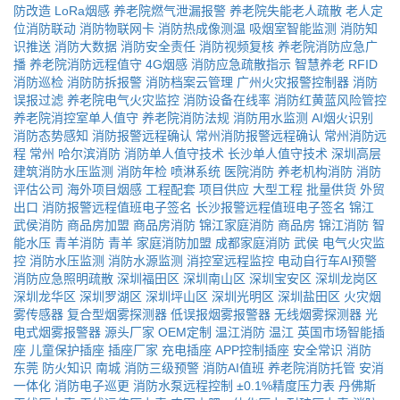
防改造
LoRa烟感
养老院燃气泄漏报警
养老院失能老人疏散
老人定
位消防联动
消防物联网卡
消防热成像测温
吸烟室智能监测
消防知
识推送
消防大数据
消防安全责任
消防视频复核
养老院消防应急广
播
养老院消防远程值守
4G烟感
消防应急疏散指示
智慧养老
RFID
消防巡检
消防防拆报警
消防档案云管理
广州火灾报警控制器
消防
误报过滤
养老院电气火灾监控
消防设备在线率
消防红黄蓝风险管控
养老院消控室单人值守
养老院消防法规
消防用水监测
AI烟火识别
消防态势感知
消防报警远程确认
常州消防报警远程确认
常州消防远
程
常州
哈尔滨消防
消防单人值守技术
长沙单人值守技术
深圳高层
建筑消防水压监测
消防年检
喷淋系统
医院消防
养老机构消防
消防
评估公司
海外项目烟感
工程配套
项目供应
大型工程
批量供货
外贸
出口
消防报警远程值班电子签名
长沙报警远程值班电子签名
锦江
武侯消防
商品房加盟
商品房消防
锦江家庭消防
商品房
锦江消防
智
能水压
青羊消防
青羊
家庭消防加盟
成都家庭消防
武侯
电气火灾监
控
消防水压监测
消防水源监测
消控室远程监控
电动自行车AI预警
消防应急照明疏散
深圳福田区
深圳南山区
深圳宝安区
深圳龙岗区
深圳龙华区
深圳罗湖区
深圳坪山区
深圳光明区
深圳盐田区
火灾烟
雾传感器
复合型烟雾探测器
低误报烟雾报警器
无线烟雾探测器
光
电式烟雾报警器
源头厂家
OEM定制
温江消防
温江
英国市场智能插
座
儿童保护插座
插座厂家
充电插座
APP控制插座
安全常识
消防
东莞
防火知识
南城
消防三级预警
消防AI值班
养老院消防托管
安消
一体化
消防电子巡更
消防水泵远程控制
±0.1%精度压力表
丹佛斯