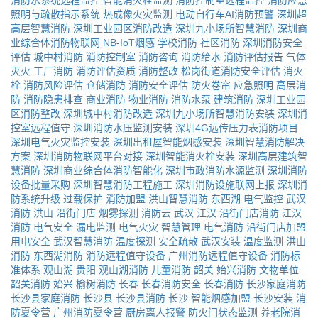
消防水系统远程监控
智能消火栓监测
消防控制室远程监控
消防应急
照明与疏散指示系统
热成像火灾监测
电动自行车AI消防预警
深圳超
高层智慧消防
深圳工业园区消防改造
深圳九小场所智慧消防
深圳商
业综合体消防物联网
NB-IoT烟感
学校消防
社区消防
深圳消防安全
评估
城中村消防
消防控制室
消防咨询
消防给水
消防评估报告
气体
灭火
工厂消防
消防评估资质
消防整改
松岗街道消防安全评估
消火
栓
消防风险评估
仓储消防
消防安全评估
防火卷帘
应急照明
高层消
防
消防隐患排查
商业消防
物业消防
消防水泵
建筑消防
深圳工业园
区消防整改
深圳城中村消防改造
深圳九小场所智慧消防安装
深圳消
控室远程值守
深圳消防水压监测安装
深圳4G远传压力表消防项目
深圳电气火灾监控安装
深圳出租屋智能烟感安装
深圳智慧消防解决
方案
深圳消防物联网平台对接
深圳智能消火栓安装
深圳高层建筑智
慧消防
深圳商业综合体消防智能化
深圳市政消防水源监测
深圳消防
设备批量采购
深圳智慧消防工程施工
深圳消防设施联网上报
深圳消
防系统升级
过载保护
消防加盟
洪山智慧消防
东西湖
电气监控
武汉
消防
洪山
沿街门店
烟雾探测
消防云
武汉
江汉
沿街门店消防
江汉
消防
电气安全
漏电监测
电气火灾
智慧管理
电气消防
沿街门店加盟
用电安全
武汉智慧消防
温度探测
安全疏散
武汉安装
温度监测
洪山
消防
东西湖消防
消防远程值守设备
广州消防远程值守设备
消防标
准体系
观山湖
贵阳
观山湖消防
儿童消防
韶关
始兴消防
文物单位
韶关消防
始兴
榆树消防
长春
长春消防安全
长春消防
长沙家庭消防
长沙县家庭消防
长沙县
长沙县消防
长沙
智能烟感加盟
长沙安装
消
防夏令营
广州消防夏令营
厨房离人报警
防火门状态监测
养老院消