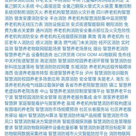
发群体消防自救
养老安全
平阴消防
平阴
儿童福利机构隐患判定
全
氟己酮灭火系统
中心直接运营
全氟己酮探火管式灭火装置
集散控制
系统控制柜消防灭火
养老机构智慧消防火灾扑救
四川养老机构智慧
消防
银发安康消防安全
丰台消防
养老机构智慧消防集中监测预警
养老机构无线压力表
消防设施监测
安贞街道智能联网
朝阳消防
免
费为重点关爱群
通州消防
养老机构消防安全重点部位及火灾危险性
养老机构消防安全
养老机构无线烟感探测器
黄南
青海
养老机构
社
区老年人消防应
顺义消防
果洛
燃气阀门未关消防
经开区消防
实时
监测
智慧养老物联网赋能场景
智慧养老场景化
烟台
智慧养老消防
智慧养老产品
设备制造商
出口供货商
OEM
ODM
4G物联网
免布线
中关村街道智慧消
海淀消防
智慧消防校园养老闭环管理
智慧消防创
新科技加速落地
智慧消防防控网覆
东城消防
养老机构远程传输模块
海西
街道养老服务转型
街道智慧养老平台
泸州
智慧消防培训服务
智慧消防校园养老多场景应用
高原消防
安全管理
失能老人
海东
乐
清养老机构电气线路过载保护器
各省市养老院智慧消防
镇江
智慧养
老虚拟养老院场景
中山
智慧养老消防控制室管理平台
智慧养老平台
宁波
智慧校园消防安全管理
街道养老服务集成
金华
居家养老颐养
智慧屏
家庭智能看护与居家养老
盐城
养老机构智慧消防积极构建没
有围墙的养老院
智慧消防市场规模预测
社区长者服务站
社区养老服
务驿站
福州
智慧消防AI算法
智慧消防终端产品规模
智慧消防市场
风口
智慧消防解决方案提供商
智能感烟探测器
智慧消防应急管理部
要求
智慧消防物联网硬件设备批量部署
智慧消防新建项目标配率
消
防物联网数据采集终端
智慧消防城市火灾智能防控平台
消防物联网