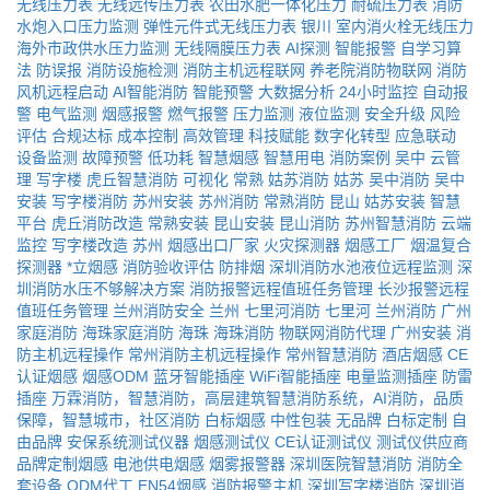
无线压力表
无线远传压力表
农田水肥一体化压力
耐硫压力表
消防
水炮入口压力监测
弹性元件式无线压力表
银川
室内消火栓无线压力
海外市政供水压力监测
无线隔膜压力表
AI探测
智能报警
自学习算
法
防误报
消防设施检测
消防主机远程联网
养老院消防物联网
消防
风机远程启动
AI智能消防
智能预警
大数据分析
24小时监控
自动报
警
电气监测
烟感报警
燃气报警
压力监测
液位监测
安全升级
风险
评估
合规达标
成本控制
高效管理
科技赋能
数字化转型
应急联动
设备监测
故障预警
低功耗
智慧烟感
智慧用电
消防案例
吴中
云管
理
写字楼
虎丘智慧消防
可视化
常熟
姑苏消防
姑苏
吴中消防
吴中
安装
写字楼消防
苏州安装
苏州消防
常熟消防
昆山
姑苏安装
智慧
平台
虎丘消防改造
常熟安装
昆山安装
昆山消防
苏州智慧消防
云端
监控
写字楼改造
苏州
烟感出口厂家
火灾探测器
烟感工厂
烟温复合
探测器
*立烟感
消防验收评估
防排烟
深圳消防水池液位远程监测
深
圳消防水压不够解决方案
消防报警远程值班任务管理
长沙报警远程
值班任务管理
兰州消防安全
兰州
七里河消防
七里河
兰州消防
广州
家庭消防
海珠家庭消防
海珠
海珠消防
物联网消防代理
广州安装
消
防主机远程操作
常州消防主机远程操作
常州智慧消防
酒店烟感
CE
认证烟感
烟感ODM
蓝牙智能插座
WiFi智能插座
电量监测插座
防雷
插座
万霖消防，智慧消防，高层建筑智慧消防系统，AI消防，品质
保障，智慧城市，社区消防
白标烟感
中性包装
无品牌
白标定制
自
由品牌
安保系统测试仪器
烟感测试仪
CE认证测试仪
测试仪供应商
品牌定制烟感
电池供电烟感
烟雾报警器
深圳医院智慧消防
消防全
套设备
ODM代工
EN54烟感
消防报警主机
深圳写字楼消防
深圳消