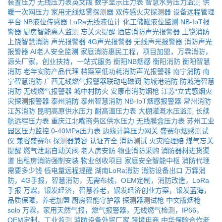
装置压力
无线压力表英文版
数字显示压力表
智慧水务压力监测
供
暖一次网压力
家用无线烟雾探测器
双传感火灾探测器
设备远程管理
平台
NB液位传感器
LoRa无线液位计
化工储罐液位监测
NB-IoT报
警器
厨房智能离人监测
忘关火提醒
酒店消防声光报警器
上饶消防
上饶智慧消防
声光报警器
4G声光报警器
无线声光报警器
消防声光
报警器
AI老人安全监测
家庭消防惠民工程，项目加盟，万霖消防，
源头厂家，创业扶持，一站式服务
衡阳NB烟感
衡阳消防
衡阳智慧
消防
老年安防产品代理
档案室低功耗消防声光报警器
南宁消防
南
宁智慧消防
广西无线燃气报警器联动电磁阀
防城港消防
防城港智慧
消防
无线燃气报警器
城中村防火
安康市消防烟枪
江苏*立式感烟火
灾探测报警器
泰州消防
泰州智慧消防
NB-IoT烟感报警器
常州消防
江苏消防
昆明高原供水压力
耐高温压力表
大棚灌溉水压监测
长续
航远程压力表
重庆江北嘴商务区供水压力
无线膜盒压力表
苏州工业
园区压力监控
0-40MPa压力表
边缘计算压力网关
盛赛尔烟感测试
仪
兼容盛赛尔
探测器兼容
认证齐全
消防测试
火灾险理赔
煤气忘关
提醒
燃气泄漏自动关阀
老人房安防
物业消防采购
消防器材进货渠
道
出租房消防强制安装
物业创收项目
家庭安全智能中枢
消防代理
需要多少钱
低电量远程提醒
湖南LoRa消防
消防设备出口
万霖消
防，4G手报，智慧消防，无需布线，OEM定制，消防改造，LoRa
手报
万霖，银发经济，智慧养老，银发经济创业方案，银发蓝海，
品质保障，养老加盟
厨房智能守护器
探测器测试枪
中文版烟枪
solo
万霖，家用天然气报，燃气报警器，无线燃气检测，IP66，
OEM定制，工业监测
消防设备外贸厂家
跨境电商
中华保险合作老