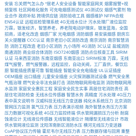
安装
忘关燃气怎么办
*居老人安全设备
智能家庭网关
烟雾报警+视
频复核
社区网格化服务
可充电烟感测试仪
4G测试仪
烟感气雾剂
物
业合作
政府补贴
跨境供应链
消防验收工具
烟感维护
NFPA合规
EN54认证
远程巡检管理系统
4G无线水位计
污水处理厂液位监控
万霖，银发经济，智慧养老，养老院电动护理床，银发蓝海，全国
招商，适老化改造
烟感厂家
光电烟感
消防烟感
易安装烟感
厨房忘
关火提醒器
CCC认证
南京老旧小区消防改造
南京消防
南京智慧消
防
消防工程改造
老旧小区消防
九小场所
4G消防
3C认证
盐城消防
南通消防
商业综合体消防
ISO7240烟感
消防点位核查工具
SIRIM
认证
马来西亚消防
东南亚烟感
东南亚出口
SIRIM标准
万霖，无线
煤气报警，燃气报警器，远程监控，自动关阀，工厂直供，餐饮后
厨
智能插座质量可靠
智能插座
智能安全充电插座
UL认证插座
OEM插座
出口插座
儿童安全插座
火灾探测器测试设备
燃气安全黑
气瓶治理
燃气安全非法充装打击
消防物联网用电监测
消防物联网用
水监测
家庭安全惠民工程
家庭安全民生实事
高层住宅消防责任
高
层住宅消防检查
无线水位传感器
智慧水务
高精度
污水处理
4G压力
表中英文说明书
汉威科技无线压力变送器
纯化水系统压力
北京消防
管网压力监测
氯气压力表
压力表演示视频
海外智慧水务压力方案
压力数据可视化系统
4G压力监控终端
供水管网漏损压力分析
耐腐
蚀液位计
无线液位传感器
无线智能液位计
隔爆型无线液位计
市政
供水管网液位监测
沈阳浑南新区消防水压
横河无线压力变送器
CoAP协议压力传输
霍尼韦尔无线压力表
压力数据存储与回溯
重整