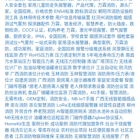
人安全套包
家用儿童防走失报警器，产品代理，万霖消防，源头厂
家，全国招商，价格优势
EN54标准
欧标测试仪
朝阳市消防设施检
测工具
吉林用传技术参数
用户信息传输装置
红河州消防烟枪
烟感
测试气雾剂
探测器配件
万霖，银发经济，智慧养老，防火插座，跌
倒检测，CCCF认证，机构养老
万霖，激光甲烷报警，燃气报警
器，厨房安全，IP66，全国招商，学校食堂
烟感测试套件
烟枪套装
测试仪+气雾剂
一站式采购
家用浸水报警器，典型案例，万霖消
防，成功案例，家庭消防，全国招商
报警分级推送系统
风管静压无
线监测
西宁
RoHS压力表
压力表定制开发
5年电池寿命压力表
南昌
污水泵站压力
智能压力表
无线压力控制器
炼油厂塔顶压力
无线液
位计厂价
加油站埋地油罐液位监测
数字液位计
工业自动化
防汛抗
旱
广西消防液位计价格
玉林消防
玉林智慧消防
消防用传/压力表/液
位计
自建房消防
广西消防
厨房离人提示器推荐
家庭安消套餐
智能
门磁传感器
*居老人厨房离人报警
老人摔倒求救设备
消防创业营
消
防创业商机
食品厂储罐液位监测
万霖消防，4G手报，智慧消防，
无需布线，OEM定制，消防安全，NB-IoT手报
广西无线智能烟感品
牌
崇左消防
崇左智慧消防
LoRa无线烟感报警器
经营性自建房
柳州
消防
外贸合作
养老院消防
AI智能厨房网关
消防水池补水自动控制
NB无线水位计
油罐液位远程监测
门磁传感器Zigbee协议接入
HomeKit生态
案例分析
成功案例
消防代理加盟条件
灶台干烧报警
器
炖汤忘记关火
零库存创业
农村创业项目
社区便民服务点
社区志
愿者
江苏消防物联网维保
无锡消防
无锡智慧消防
无线报警
广西