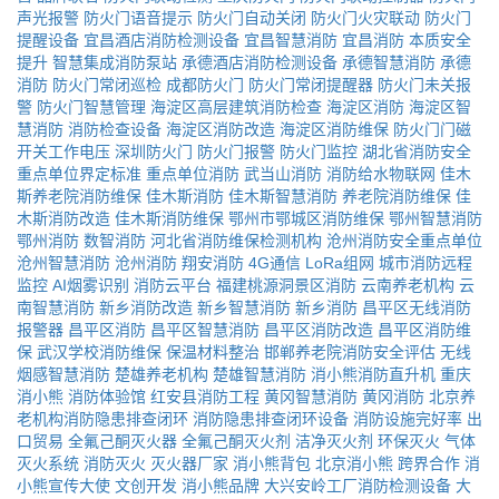
声光报警
防火门语音提示
防火门自动关闭
防火门火灾联动
防火门
提醒设备
宜昌酒店消防检测设备
宜昌智慧消防
宜昌消防
本质安全
提升
智慧集成消防泵站
承德酒店消防检测设备
承德智慧消防
承德
消防
防火门常闭巡检
成都防火门
防火门常闭提醒器
防火门未关报
警
防火门智慧管理
海淀区高层建筑消防检查
海淀区消防
海淀区智
慧消防
消防检查设备
海淀区消防改造
海淀区消防维保
防火门门磁
开关工作电压
深圳防火门
防火门报警
防火门监控
湖北省消防安全
重点单位界定标准
重点单位消防
武当山消防
消防给水物联网
佳木
斯养老院消防维保
佳木斯消防
佳木斯智慧消防
养老院消防维保
佳
木斯消防改造
佳木斯消防维保
鄂州市鄂城区消防维保
鄂州智慧消防
鄂州消防
数智消防
河北省消防维保检测机构
沧州消防安全重点单位
沧州智慧消防
沧州消防
翔安消防
4G通信
LoRa组网
城市消防远程
监控
AI烟雾识别
消防云平台
福建桃源洞景区消防
云南养老机构
云
南智慧消防
新乡消防改造
新乡智慧消防
新乡消防
昌平区无线消防
报警器
昌平区消防
昌平区智慧消防
昌平区消防改造
昌平区消防维
保
武汉学校消防维保
保温材料整治
邯郸养老院消防安全评估
无线
烟感智慧消防
楚雄养老机构
楚雄智慧消防
消小熊消防直升机
重庆
消小熊
消防体验馆
红安县消防工程
黄冈智慧消防
黄冈消防
北京养
老机构消防隐患排查闭环
消防隐患排查闭环设备
消防设施完好率
出
口贸易
全氟己酮灭火器
全氟己酮灭火剂
洁净灭火剂
环保灭火
气体
灭火系统
消防灭火
灭火器厂家
消小熊背包
北京消小熊
跨界合作
消
小熊宣传大使
文创开发
消小熊品牌
大兴安岭工厂消防检测设备
大