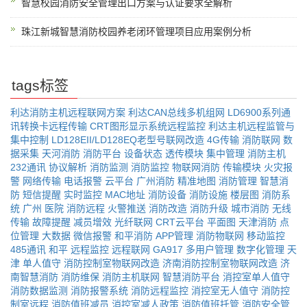
智慧校园消防安全管理出口方案与认证要求全解析
珠江新城智慧消防校园养老闭环管理项目应用案例分析
tags标签
利达消防主机远程联网方案
利达CAN总线多机组网
LD6900系列通
讯转换卡远程传输
CRT图形显示系统远程监控
利达主机远程监管与
集中控制
LD128EII/LD128EQ老型号联网改造
4G传输
消防联网
数
据采集
天河消防
消防平台
设备状态
透传模块
集中管理
消防主机
232通讯
协议解析
消防监测
消防监控
物联网消防
传输模块
火灾报
警
网络传输
电话报警
云平台
广州消防
精准地图
消防管理
智慧消
防
短信提醒
实时监控
MAC地址
消防设备
消防设施
楼层图
消防系
统
广州
医院
消防远程
火警推送
消防改造
消防升级
城市消防
无线
传输
故障提醒
减员增效
光纤联网
CRT云平台
平面图
天津消防
点
位管理
大数据
微信报警
和平消防
APP管理
消防物联网
移动监控
485通讯
和平
远程监控
远程联网
GA917
多用户管理
数字化管理
天
津
单人值守
消防控制室物联网改造
济南消防控制室物联网改造
济
南智慧消防
消防维保
消防主机联网
智慧消防平台
消控室单人值守
消防数据监测
消防报警系统
消防远程监控
消控室无人值守
消防控
制室远程
消防值班减员
消控室减人政策
消防值班托管
消防安全管