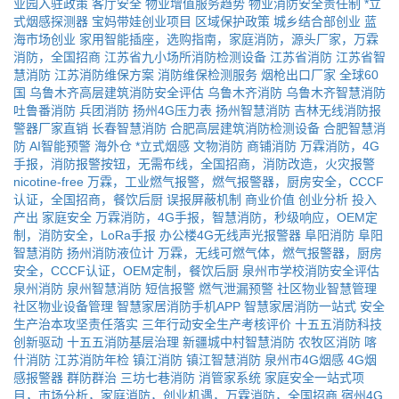
业园入驻政策
客厅安全
物业增值服务趋势
物业消防安全责任制
*立
式烟感探测器
宝妈带娃创业项目
区域保护政策
城乡结合部创业
蓝
海市场创业
家用智能插座，选购指南，家庭消防，源头厂家，万霖
消防，全国招商
江苏省九小场所消防检测设备
江苏省消防
江苏省智
慧消防
江苏消防维保方案
消防维保检测服务
烟枪出口厂家
全球60
国
乌鲁木齐高层建筑消防安全评估
乌鲁木齐消防
乌鲁木齐智慧消防
吐鲁番消防
兵团消防
扬州4G压力表
扬州智慧消防
吉林无线消防报
警器厂家直销
长春智慧消防
合肥高层建筑消防检测设备
合肥智慧消
防
AI智能预警
海外仓
*立式烟感
文物消防
商铺消防
万霖消防，4G
手报，消防报警按钮，无需布线，全国招商，消防改造，火灾报警
nicotine-free
万霖，工业燃气报警，燃气报警器，厨房安全，CCCF
认证，全国招商，餐饮后厨
误报屏蔽机制
商业价值
创业分析
投入
产出
家庭安全
万霖消防，4G手报，智慧消防，秒级响应，OEM定
制，消防安全，LoRa手报
办公楼4G无线声光报警器
阜阳消防
阜阳
智慧消防
扬州消防液位计
万霖，无线可燃气体，燃气报警器，厨房
安全，CCCF认证，OEM定制，餐饮后厨
泉州市学校消防安全评估
泉州消防
泉州智慧消防
短信报警
燃气泄漏预警
社区物业智慧管理
社区物业设备管理
智慧家居消防手机APP
智慧家居消防一站式
安全
生产治本攻坚责任落实
三年行动安全生产考核评价
十五五消防科技
创新驱动
十五五消防基层治理
新疆城中村智慧消防
农牧区消防
喀
什消防
江苏消防年检
镇江消防
镇江智慧消防
泉州市4G烟感
4G烟
感报警器
群防群治
三坊七巷消防
消管家系统
家庭安全一站式项
目，市场分析，家庭消防，创业机遇，万霖消防，全国招商
宿州4G