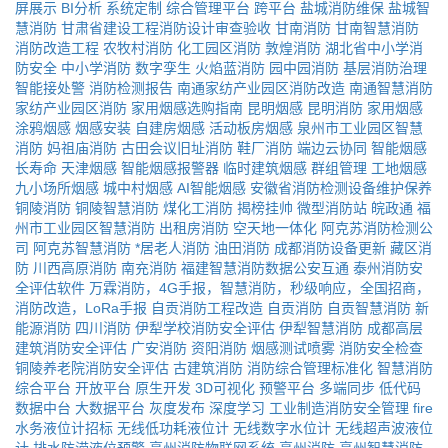
屏展示
BI分析
系统定制
综合管理平台
跨平台
盐城消防维保
盐城智
慧消防
甘肃省建设工程消防设计审查验收
甘南消防
甘南智慧消防
消防改造工程
农牧村消防
化工园区消防
敦煌消防
湖北省中小学消
防安全
中小学消防
数字孪生
火焰蓝消防
园中园消防
基层消防治理
智能接处警
消防检测报告
南通家纺产业园区消防改造
南通智慧消防
家纺产业园区消防
家用烟感选购指南
昆明烟感
昆明消防
家用烟感
涂鸦烟感
烟感安装
自建房烟感
活动板房烟感
泉州市工业园区智慧
消防
妈祖庙消防
古田会议旧址消防
鞋厂消防
端边云协同
智能烟感
长寿命
天津烟感
智能烟感报警器
临时建筑烟感
群组管理
工地烟感
九小场所烟感
城中村烟感
AI智能烟感
安徽省消防检测设备维护保养
铜陵消防
铜陵智慧消防
煤化工消防
揭榜挂帅
微型消防站
皖政通
福
州市工业园区智慧消防
出租房消防
空天地一体化
阿克苏消防检测公
司
阿克苏智慧消防
*居老人消防
油田消防
成都消防设备更新
藏区消
防
川西高原消防
南充消防
福建智慧消防数据公安互通
泰州消防安
全评估软件
万霖消防，4G手报，智慧消防，秒级响应，全国招商，
消防改造，LoRa手报
自贡消防工程改造
自贡消防
自贡智慧消防
新
能源消防
四川消防
伊犁学校消防安全评估
伊犁智慧消防
成都高层
建筑消防安全评估
广安消防
资阳消防
烟感测试喷雾
消防安全检查
铜陵养老院消防安全评估
古建筑消防
消防综合管理标准化
智慧消防
综合平台
开放平台
原生开发
3D可视化
预警平台
多端同步
低代码
数据中台
大数据平台
灰度发布
深度学习
工业制造消防安全管理
fire
水务液位计招标
无线低功耗液位计
无线数字水位计
无线超声波液位