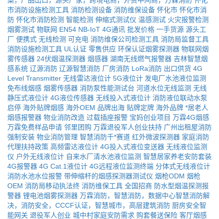
案，产品出口，源头厂家，跨境电商，外贸中间商，万霖消防
怀化
市消防设施检测工具
消防检测设备
消防维保设备
怀化市
怀化市消
防
怀化市消防检测
智能检测
伸缩式测试仪
温感测试
火灾报警检测
烟雾测试
物联网
EN54
NB-IoT
4G通讯
批发价格
一手货源
源头工
厂
便携式
无线检测
可充电
消防维保公司检测工具
消防局监督工具
消防设施检测工具
UL认证
零售供应
环保认证烟雾探测器
物联网烟
雾传感器
24伏烟温探测器
烟感器
湖南无线燃气报警器
吉林智慧烟
感系统
辽源消防
辽源智慧消防
厂房消防
LoRa消防
出口供货
4G
Level Transmitter
无线雷达液位计
5G液位计
发电厂水池液位监测
免布线烟感
烟雾传感器
消防泵性能测试台
河道水位无线监测
无线
静压式液位计
4G液位传感器
无线投入式液位计
消防液位联动水泵
启停
海外贴牌烟感
海外OEM
品牌出海
贴牌定牌
海外品牌
*居老人
烟感报警器
物业消防改造
过载插座报警
宝妈创业项目
万霖4G烟感
万霖免费样品申请
邻里团购
万霖退役军人创业扶持
广州出租屋消防
强制安装
物业消防管理
智慧消防千*赛道
红外微波探测器
家庭消防
代理扶持政策
高频雷达液位计
4G投入式液位变送器
无线液位监测
仪
户外无线液位计
自来水厂清水池液位监测
智慧居家养老安防套装
4G报警器
4G Cat.1液位计
4G远程液位监测终端
分体式无线液位计
消防水池水位报警
带伸缩杆的烟感探测器测试仪
烟枪ODM
烟枪
OEM
消防局移动执法终
消防维保工具
全国招商
防水型烟温探测报
警器
锂电池烟雾探测器
万霖消防，智慧消防，数据中心智慧消防解
决，消防安全，CCCF认证，智慧城市，高层建筑消防
厨房安全智
能网关
退役军人创业
城中村家庭安防需求
购套餐送保险
客厅烟感