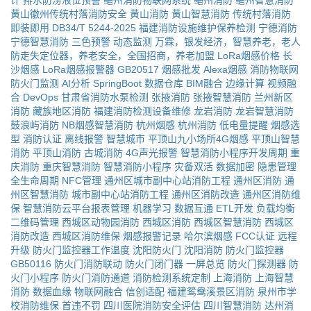
计
排水防涝液位预警
亳州消防物联网系统
亳州消防
亳州智慧消防
黄山徽州传统村落消防安全
黄山消防
黄山智慧消防
传统村落消防
即装即用
DB34/T 5244-2025
福建消防设施维护保养检测
宁德消防
宁德智慧消防
三色预警
动态监测
万霖，银发经济，智慧养老，老人
防走失定位器，养老安全，全国招商，养老加盟
LoRa烟感价格
长
沙烟感
LoRa烟感报警器
GB20517
烟感批发
Alexa烟感
消防物联网
防火门监测
AI分析
SpringBoot
数据仓库
BIM融合
边缘计算
视频融
合
DevOps
甘肃省消防水泵检测
张掖消防
张掖智慧消防
兰州新区
消防
藏族地区消防
福建消防检测设备维修
龙岩消防
龙岩智慧消防
鼓浪屿消防
NB烟感智慧消防
杭州烟感
杭州消防
低电量提醒
烟感选
型
消防认证
离线报警
智慧城市
平顶山九小场所4G烟感
平顶山智慧
消防
平顶山消防
古城消防
4G声光报警
智慧消防小程序开发周期
重
庆消防
重庆智慧消防
智慧消防小程序
灾备双活
数据加密
隐患管理
全生命周期
NFC管理
通州区城市副中心站消防工程
通州区消防
通
州区智慧消防
城市副中心站消防工程
通州区消防改造
通州区消防维
保
智慧消防云平台报表管理
机器学习
数据互通
ETL开发
负载均衡
二维码管理
西城区动物园消防
西城区消防
西城区智慧消防
西城区
消防改造
西城区消防维保
烟感报警记录
哈尔滨烟感
FCC认证
远程
升级
防火门监控器工作温度
沈阳防火门
沈阳消防
防火门监控器
GB50116
防火门消防联动
防火门闭门器
一屏总览
防火门探测器
防
火门小程序
防火门消防通道
消防检测系统定制
上海消防
上海智慧
消防
数据血缘
物联网融合
信创适配
福建鸳鸯溪景区消防
泉州市学
校消防维保
首违不罚
四川医院消防安全评估
四川智慧消防
达州消