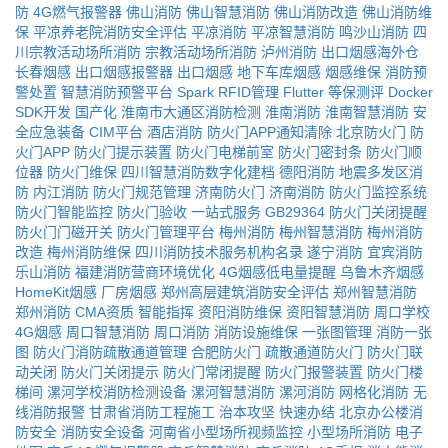
防
4G燃气报警器
佛山消防
佛山智慧消防
佛山消防改造
佛山消防维
保
平凉养老院消防安全评估
平凉消防
平凉智慧消防
鸣沙山消防
四
川宗教活动场所消防
宗教活动场所消防
泸州消防
出口烟感海外仓
长春烟感
出口烟感报警器
出口烟感
地下车库烟感
烟感维保
消防预
警处置
智慧消防预警平台
Spark
RFID管理
Flutter
等保测评
Docker
SDK开发
国产化
淮南市大通区消防检测
淮南消防
淮南智慧消防
安
全应急装备
CIM平台
酒店消防
防火门APP通知清除
北京防火门
防
火门APP
防火门提示装置
防火门电梯前室
防火门密封条
防火门顺
位器
防火门维保
四川智慧消防数字化建档
德阳消防
地震多发区消
防
内江消防
防火门规范管理
济南防火门
济南消防
防火门监控系统
防火门智能监控
防火门验收
一站式服务
GB29364
防火门关闭提醒
防火门门磁开关
防火门管理平台
梅州消防
梅州智慧消防
梅州消防
改造
梅州消防维保
四川消防技术服务机构名录
遂宁消防
宜宾消防
乐山消防
福建消防营商环境优化
4G烟感低电量提醒
乌鲁木齐烟感
HomeKit烟感
厂房烟感
郑州高层建筑消防安全评估
郑州智慧消防
郑州消防
CMA资质
智能指挥
资阳消防维保
资阳智慧消防
周口学校
4G烟感
周口智慧消防
周口消防
消防设施维保
一张图管理
消防一张
图
防火门消防疏散通道管理
合肥防火门
疏散通道防火门
防火门联
动关闭
防火门关闭提示
防火门常闭提醒
防火门报警装置
防火门楼
梯间
漯河学校消防检测设备
漯河智慧消防
漯河消防
网格化消防
无
线消防报警
甘肃省消防工程施工
治本攻坚
快速办结
北京办公楼消
防安全
消防安全设备
河南省小型场所视频监控
小型场所消防
电子