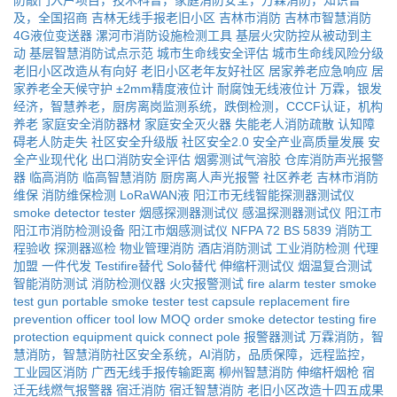
防敲门入户项目，技术科普，家庭消防安全，万霖消防，知识普
及，全国招商
吉林无线手报老旧小区
吉林市消防
吉林市智慧消防
4G液位变送器
漯河市消防设施检测工具
基层火灾防控从被动到主
动
基层智慧消防试点示范
城市生命线安全评估
城市生命线风险分级
老旧小区改造从有向好
老旧小区老年友好社区
居家养老应急响应
居
家养老全天候守护
±2mm精度液位计
耐腐蚀无线液位计
万霖，银发
经济，智慧养老，厨房离岗监测系统，跌倒检测，CCCF认证，机构
养老
家庭安全消防器材
家庭安全灭火器
失能老人消防疏散
认知障
碍老人防走失
社区安全升级版
社区安全2.0
安全产业高质量发展
安
全产业现代化
出口消防安全评估
烟雾测试气溶胶
仓库消防声光报警
器
临高消防
临高智慧消防
厨房离人声光报警
社区养老
吉林市消防
维保
消防维保检测
LoRaWAN液
阳江市无线智能探测器测试仪
smoke detector tester
烟感探测器测试仪
感温探测器测试仪
阳江市
阳江市消防检测设备
阳江市烟感测试仪
NFPA 72
BS 5839
消防工
程验收
探测器巡检
物业管理消防
酒店消防测试
工业消防检测
代理
加盟
一件代发
Testifire替代
Solo替代
伸缩杆测试仪
烟温复合测试
智能消防测试
消防检测仪器
火灾报警测试
fire alarm tester
smoke
test gun
portable smoke tester
test capsule replacement
fire
prevention officer tool
low MOQ order
smoke detector testing
fire
protection equipment
quick connect pole
报警器测试
万霖消防，智
慧消防，智慧消防社区安全系统，AI消防，品质保障，远程监控，
工业园区消防
广西无线手报传输距离
柳州智慧消防
伸缩杆烟枪
宿
迁无线燃气报警器
宿迁消防
宿迁智慧消防
老旧小区改造十四五成果