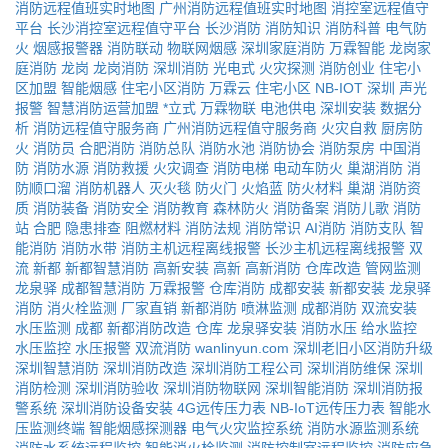
消防远程值班实时地图
广州消防远程值班实时地图
消控室远程值守
平台
长沙消控室远程值守平台
长沙消防
消防知识
消防科普
电气防
火
烟感报警器
消防联动
物联网烟感
深圳家庭消防
万霖智能
龙岗家
庭消防
龙岗
龙岗消防
深圳消防
光电式
火灾探测
消防创业
住宅小
区加盟
智能烟感
住宅小区消防
万霖云
住宅小区
NB-IOT
深圳
声光
报警
智慧消防运营加盟
*立式
万霖物联
电池供电
深圳安装
数据分
析
消防远程值守服务商
广州消防远程值守服务商
火灾自救
厨房防
火
消防员
合肥消防
消防总队
消防水池
消防协会
消防泵房
中国消
防
消防水源
消防救援
火灾调查
消防电梯
电动车防火
巢湖消防
消
防顺口溜
消防机器人
灭火毯
防火门
火焰蓝
防火材料
巢湖
消防资
质
消防装备
消防安全
消防教育
森林防火
消防备案
消防儿歌
消防
站
合肥
隐患排查
阻燃材料
消防法规
消防常识
AI消防
消防支队
智
能消防
消防水带
消防主机远程离线报警
长沙主机远程离线报警
双
流
新都
新都智慧消防
高新安装
高新
高新消防
仓库改造
管网监测
龙泉驿
成都智慧消防
万霖报警
仓库消防
成都安装
新都安装
龙泉驿
消防
消火栓监测
厂家直销
新都消防
喷淋监测
成都消防
双流安装
水压监测
成都
新都消防改造
仓库
龙泉驿安装
消防水压
给水监控
水压监控
水压报警
双流消防
wanlinyun.com
深圳老旧小区消防升级
深圳智慧消防
深圳消防改造
深圳消防工程公司
深圳消防维保
深圳
消防检测
深圳消防验收
深圳消防物联网
深圳智能消防
深圳消防报
警系统
深圳消防设备安装
4G远传压力表
NB-IoT远传压力表
智能水
压监测终端
智能烟感探测器
电气火灾监控系统
消防水源监测系统