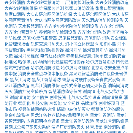
兴安岭消防
大兴安岭智慧消防
工厂消防检测设备
大兴安岭消防改造
大兴安岭消防维保
维保服务监测
张家口消防改造
张家口智慧消防
张家口消防
大庆市萨尔图区消防维保
大庆市萨尔图区消防
大庆市萨
尔图区智慧消防
大庆市萨尔图区消防改造
天水酒店消防检测设备
天
水消防
天水智慧消防
齐齐哈尔养老院消防检测设备
齐齐哈尔消防
齐齐哈尔智慧消防
养老院消防检测设备
齐齐哈尔消防改造
齐齐哈尔
消防维保
恩施4G燃气报警器
恩施智慧消防
恩施消防
消防安全标准
化管理现场会
轨道交通消防灭火
消小熊立体模型
沈阳消小熊
消小
熊智能消防
黑河无线消防报警器
黑河消防
黑河智慧消防
黑河消防
改造
黑河消防维保
电气线路预警
养老机构智慧消防系统
消防安全
标准化
哈尔滨九小场所四代通信燃气报警器
哈尔滨智慧消防
四代通
信燃气报警器
哈尔滨消防改造
哈尔滨消防维保
北京消防安全重点单
位申报
消防安全重点单位申报设备
黑龙江智慧消防硬件设备全省供
货
黑龙江消防
黑龙江智慧消防
智慧消防硬件设备全省供货设备
黑
龙江消防改造
黑龙江消防维保
悬挂式全氟己酮灭火装置
油箱间消防
灭火
消防控制室值班员
智慧消防值守保障
谢岗镇
电气火灾监控加
盟
谢岗镇消防
安全防护
创业投资
电气火灾监控设备
谢岗镇投资
消
防行业
智能化
科技安防
AI智能
安全托管
品牌加盟
创业好项目
蓝
海市场
视频传输网络防火墙
储能电站消防灭火
智慧消防咨询服务
剩余电流监控
黑龙江省养老机构应急照明检查
黑龙江省消防
黑龙江
省智慧消防
应急照明检查设备
黑龙江省消防改造
黑龙江省消防维保
管网式全氟己酮灭火系统
洁净厂房消防灭火
体育场馆
南沙消防
银