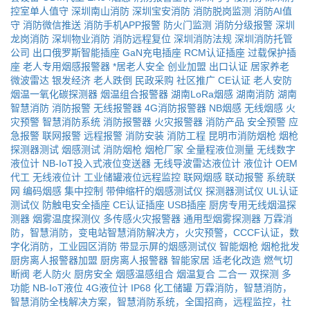
控室单人值守
深圳南山消防
深圳宝安消防
消防脱岗监测
消防AI值
守
消防微信推送
消防手机APP报警
防火门监测
消防分级报警
深圳
龙岗消防
深圳物业消防
消防远程复位
深圳消防法规
深圳消防托管
公司
出口俄罗斯智能插座
GaN充电插座
RCM认证插座
过载保护插
座
老人专用烟感报警器
*居老人安全
创业加盟
出口认证
居家养老
微波雷达
银发经济
老人跌倒
民政采购
社区推广
CE认证
老人安防
烟温一氧化碳探测器
烟温组合报警器
湖南LoRa烟感
湖南消防
湖南
智慧消防
消防报警
无线报警器
4G消防报警器
NB烟感
无线烟感
火
灾预警
智慧消防系统
消防报警器
火灾报警器
消防产品
安全预警
应
急报警
联网报警
远程报警
消防安装
消防工程
昆明市消防烟枪
烟枪
探测器测试
烟感测试
消防烟枪
烟枪厂家
全量程液位测量
无线数字
液位计
NB-IoT投入式液位变送器
无线导波雷达液位计
液位计
OEM
代工
无线液位计
工业储罐液位远程监控
联网烟感
联动报警
系统联
网
编码烟感
集中控制
带伸缩杆的烟感测试仪
探测器测试仪
UL认证
测试仪
防触电安全插座
CE认证插座
USB插座
厨房专用无线烟温探
测器
烟雾温度探测仪
多传感火灾报警器
通用型烟雾探测器
万霖消
防，智慧消防，变电站智慧消防解决方，火灾预警，CCCF认证，数
字化消防，工业园区消防
带显示屏的烟感测试仪
智能烟枪
烟枪批发
厨房离人报警器加盟
厨房离人报警器
智能家居
适老化改造
燃气切
断阀
老人防火
厨房安全
烟感温感组合
烟温复合
二合一
双探测
多
功能
NB-IoT液位
4G液位计
IP68
化工储罐
万霖消防，智慧消防，
智慧消防全栈解决方案，智慧消防系统，全国招商，远程监控，社