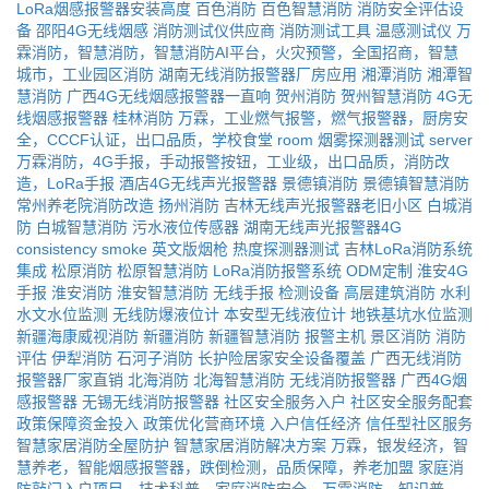
LoRa烟感报警器安装高度
百色消防
百色智慧消防
消防安全评估设
备
邵阳4G无线烟感
消防测试仪供应商
消防测试工具
温感测试仪
万
霖消防，智慧消防，智慧消防AI平台，火灾预警，全国招商，智慧
城市，工业园区消防
湖南无线消防报警器厂房应用
湘潭消防
湘潭智
慧消防
广西4G无线烟感报警器一直响
贺州消防
贺州智慧消防
4G无
线烟感报警器
桂林消防
万霖，工业燃气报警，燃气报警器，厨房安
全，CCCF认证，出口品质，学校食堂
room
烟雾探测器测试
server
万霖消防，4G手报，手动报警按钮，工业级，出口品质，消防改
造，LoRa手报
酒店4G无线声光报警器
景德镇消防
景德镇智慧消防
常州养老院消防改造
扬州消防
吉林无线声光报警器老旧小区
白城消
防
白城智慧消防
污水液位传感器
湖南无线声光报警器4G
consistency
smoke
英文版烟枪
热度探测器测试
吉林LoRa消防系统
集成
松原消防
松原智慧消防
LoRa消防报警系统
ODM定制
淮安4G
手报
淮安消防
淮安智慧消防
无线手报
检测设备
高层建筑消防
水利
水文水位监测
无线防爆液位计
本安型无线液位计
地铁基坑水位监测
新疆海康威视消防
新疆消防
新疆智慧消防
报警主机
景区消防
消防
评估
伊犁消防
石河子消防
长护险居家安全设备覆盖
广西无线消防
报警器厂家直销
北海消防
北海智慧消防
无线消防报警器
广西4G烟
感报警器
无锡无线消防报警器
社区安全服务入户
社区安全服务配套
政策保障资金投入
政策优化营商环境
入户信任经济
信任型社区服务
智慧家居消防全屋防护
智慧家居消防解决方案
万霖，银发经济，智
慧养老，智能烟感报警器，跌倒检测，品质保障，养老加盟
家庭消