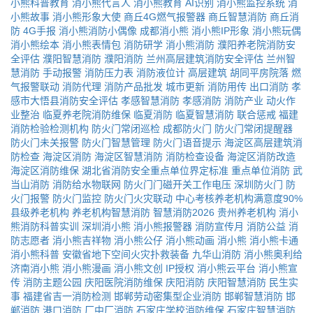
小熊科普教育
消小熊代言人
消小熊教育
AI识别
消小熊监控系统
消
小熊故事
消小熊形象大使
商丘4G燃气报警器
商丘智慧消防
商丘消
防
4G手报
消小熊消防小偶像
成都消小熊
消小熊IP形象
消小熊玩偶
消小熊绘本
消小熊表情包
消防研学
消小熊消防
濮阳养老院消防安
全评估
濮阳智慧消防
濮阳消防
兰州高层建筑消防安全评估
兰州智
慧消防
手动报警
消防压力表
消防液位计
高层建筑
胡同平房院落
燃
气报警联动
消防代理
消防产品批发
城市更新
消防用传
出口消防
孝
感市大悟县消防安全评估
孝感智慧消防
孝感消防
消防产业
动火作
业整治
临夏养老院消防维保
临夏消防
临夏智慧消防
联合惩戒
福建
消防检验检测机构
防火门常闭巡检
成都防火门
防火门常闭提醒器
防火门未关报警
防火门智慧管理
防火门语音提示
海淀区高层建筑消
防检查
海淀区消防
海淀区智慧消防
消防检查设备
海淀区消防改造
海淀区消防维保
湖北省消防安全重点单位界定标准
重点单位消防
武
当山消防
消防给水物联网
防火门门磁开关工作电压
深圳防火门
防
火门报警
防火门监控
防火门火灾联动
中心考核养老机构满意度90%
县级养老机构
养老机构智慧消防
智慧消防2026
贵州养老机构
消小
熊消防科普实训
深圳消小熊
消小熊报警器
消防宣传月
消防公益
消
防志愿者
消小熊吉祥物
消小熊公仔
消小熊动画
消小熊
消小熊卡通
消小熊科普
安徽省地下空间火灾扑救装备
九华山消防
消小熊奥利给
济南消小熊
消小熊漫画
消小熊文创
IP授权
消小熊云平台
消小熊宣
传
消防主题公园
庆阳医院消防维保
庆阳消防
庆阳智慧消防
民生实
事
福建省吉一消防检测
邯郸劳动密集型企业消防
邯郸智慧消防
邯
郸消防
港口消防
厂中厂消防
石家庄学校消防维保
石家庄智慧消防