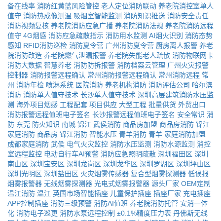
备在线率
消防红黄蓝风险管控
老人定位消防联动
养老院消控室单人
值守
消防热成像测温
吸烟室智能监测
消防知识推送
消防安全责任
消防视频复核
养老院消防应急广播
养老院消防法规
养老院消防远程
值守
4G烟感
消防应急疏散指示
消防用水监测
AI烟火识别
消防态势
感知
RFID消防巡检
消防夏令营
广州消防夏令营
厨房离人报警
养老
院消防改造
养老院燃气泄漏报警
养老院失能老人疏散
消防物联网卡
消防大数据
智慧养老
消防防拆报警
消防档案云管理
广州火灾报警
控制器
消防报警远程确认
常州消防报警远程确认
常州消防远程
常
州
消防年检
喷淋系统
医院消防
养老机构消防
消防评估公司
哈尔滨
消防
消防单人值守技术
长沙单人值守技术
深圳高层建筑消防水压监
测
海外项目烟感
工程配套
项目供应
大型工程
批量供货
外贸出口
消防报警远程值班电子签名
长沙报警远程值班电子签名
安全常识
消
防
东莞
防火知识
南城
锦江
武侯消防
商品房加盟
商品房消防
锦江
家庭消防
商品房
锦江消防
智能水压
青羊消防
青羊
家庭消防加盟
成都家庭消防
武侯
电气火灾监控
消防水压监测
消防水源监测
消控
室远程监控
电动自行车AI预警
消防应急照明疏散
深圳福田区
深圳
南山区
深圳宝安区
深圳龙岗区
深圳龙华区
深圳罗湖区
深圳坪山区
深圳光明区
深圳盐田区
火灾烟雾传感器
复合型烟雾探测器
低误报
烟雾报警器
无线烟雾探测器
光电式烟雾报警器
源头厂家
OEM定制
温江消防
温江
英国市场智能插座
儿童保护插座
插座厂家
充电插座
APP控制插座
消防三级预警
消防AI值班
养老院消防托管
安消一体
化
消防电子巡更
消防水泵远程控制
±0.1%精度压力表
丹佛斯无线