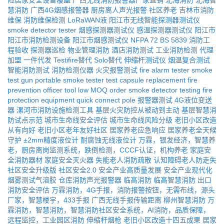
险居家安全设备覆盖
广西无线消防报警器厂家直销
北海消防
北海智
慧消防
广西4G烟感报警器
厨房离人声光报警
社区养老
吉林市消防
维保
消防维保检测
LoRaWAN液
阳江市无线智能探测器测试仪
smoke detector tester
烟感探测器测试仪
感温探测器测试仪
阳江市
阳江市消防检测设备
阳江市烟感测试仪
NFPA 72
BS 5839
消防工
程验收
探测器巡检
物业管理消防
酒店消防测试
工业消防检测
代理
加盟
一件代发
Testifire替代
Solo替代
伸缩杆测试仪
烟温复合测试
智能消防测试
消防检测仪器
火灾报警测试
fire alarm tester
smoke
test gun
portable smoke tester
test capsule replacement
fire
prevention officer tool
low MOQ order
smoke detector testing
fire
protection equipment
quick connect pole
报警器测试
4G液位变送
器
漯河市消防设施检测工具
基层火灾防控从被动到主动
基层智慧消
防试点示范
城市生命线安全评估
城市生命线风险分级
老旧小区改造
从有向好
老旧小区老年友好社区
居家养老应急响应
居家养老全天候
守护
±2mm精度液位计
耐腐蚀无线液位计
万霖，银发经济，智慧养
老，厨房离岗监测系统，跌倒检测，CCCF认证，机构养老
家庭安
全消防器材
家庭安全灭火器
失能老人消防疏散
认知障碍老人防走失
社区安全升级版
社区安全2.0
安全产业高质量发展
安全产业现代化
烟雾测试气溶胶
仓库消防声光报警器
临高消防
临高智慧消防
出口
消防安全评估
万霖消防，4G手报，消防报警按钮，无需布线，源头
厂家，智慧楼宇，433手报
广西无线手报传输距离
柳州智慧消防
万
霖消防，智慧消防，智慧消防社区安全系统，AI消防，品质保障，
远程监控，工业园区消防
伸缩杆烟枪
老旧小区改造十四五成果
居家