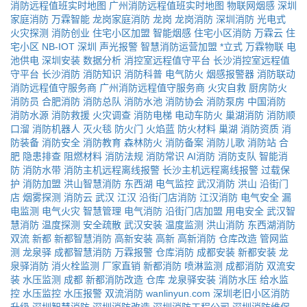
消防远程值班实时地图
广州消防远程值班实时地图
物联网烟感
深圳
家庭消防
万霖智能
龙岗家庭消防
龙岗
龙岗消防
深圳消防
光电式
火灾探测
消防创业
住宅小区加盟
智能烟感
住宅小区消防
万霖云
住
宅小区
NB-IOT
深圳
声光报警
智慧消防运营加盟
*立式
万霖物联
电
池供电
深圳安装
数据分析
消控室远程值守平台
长沙消控室远程值
守平台
长沙消防
消防知识
消防科普
电气防火
烟感报警器
消防联动
消防远程值守服务商
广州消防远程值守服务商
火灾自救
厨房防火
消防员
合肥消防
消防总队
消防水池
消防协会
消防泵房
中国消防
消防水源
消防救援
火灾调查
消防电梯
电动车防火
巢湖消防
消防顺
口溜
消防机器人
灭火毯
防火门
火焰蓝
防火材料
巢湖
消防资质
消
防装备
消防安全
消防教育
森林防火
消防备案
消防儿歌
消防站
合
肥
隐患排查
阻燃材料
消防法规
消防常识
AI消防
消防支队
智能消
防
消防水带
消防主机远程离线报警
长沙主机远程离线报警
过载保
护
消防加盟
洪山智慧消防
东西湖
电气监控
武汉消防
洪山
沿街门
店
烟雾探测
消防云
武汉
江汉
沿街门店消防
江汉消防
电气安全
漏
电监测
电气火灾
智慧管理
电气消防
沿街门店加盟
用电安全
武汉智
慧消防
温度探测
安全疏散
武汉安装
温度监测
洪山消防
东西湖消防
双流
新都
新都智慧消防
高新安装
高新
高新消防
仓库改造
管网监
测
龙泉驿
成都智慧消防
万霖报警
仓库消防
成都安装
新都安装
龙
泉驿消防
消火栓监测
厂家直销
新都消防
喷淋监测
成都消防
双流安
装
水压监测
成都
新都消防改造
仓库
龙泉驿安装
消防水压
给水监
控
水压监控
水压报警
双流消防
wanlinyun.com
深圳老旧小区消防