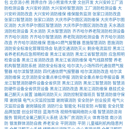
包
北京消小熊
跨界合作
消小熊宣传大使
文创开发
大兴安岭工厂消
防检测设备
大兴安岭消防
大兴安岭智慧消防
工厂消防检测设备
大
兴安岭消防改造
大兴安岭消防维保
维保服务监测
张家口消防改造
张家口智慧消防
张家口消防
大庆市萨尔图区消防维保
大庆市萨尔图
区消防
大庆市萨尔图区智慧消防
大庆市萨尔图区消防改造
天水酒店
消防检测设备
天水消防
天水智慧消防
齐齐哈尔养老院消防检测设备
齐齐哈尔消防
齐齐哈尔智慧消防
养老院消防检测设备
齐齐哈尔消防
改造
齐齐哈尔消防维保
恩施4G燃气报警器
恩施智慧消防
恩施消防
消防安全标准化管理现场会
轨道交通消防灭火
剩余电流监控
黑龙江
省养老机构应急照明检查
黑龙江省消防
黑龙江省智慧消防
应急照明
检查设备
黑龙江省消防改造
黑龙江省消防维保
电气线路预警
养老
机构智慧消防系统
消防安全标准化
哈尔滨九小场所四代通信燃气报
警器
哈尔滨智慧消防
四代通信燃气报警器
哈尔滨消防改造
哈尔滨
消防维保
北京消防安全重点单位申报
消防安全重点单位申报设备
黑
龙江智慧消防硬件设备全省供货
黑龙江消防
黑龙江智慧消防
智慧消
防硬件设备全省供货设备
黑龙江消防改造
黑龙江消防维保
悬挂式全
氟己酮灭火装置
油箱间消防灭火
消防控制室值班员
智慧消防值守保
障
谢岗镇
电气火灾监控加盟
谢岗镇消防
安全防护
创业投资
电气火
灾监控设备
谢岗镇投资
消防行业
智能化
科技安防
AI智能
安全托管
品牌加盟
创业好项目
蓝海市场
视频传输网络防火墙
智慧消防咨询
服务
管网式全氟己酮灭火系统
洁净厂房消防灭火
体育场馆
南沙消
防
银发群体消防自救
养老安全
平阴消防
平阴
儿童福利机构隐患判