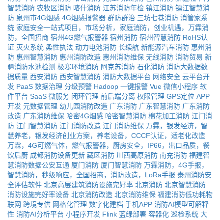
智慧消防
农牧区消防
喀什消防
江苏消防年检
镇江消防
镇江智慧消
防
泉州市4G烟感
4G烟感报警器
群防群治
三坊七巷消防
消管家系
统
家庭安全一站式项目，市场分析，家庭消防，创业机遇，万霖消
防，全国招商
宿州4G燃气报警器
宿州消防
宿州智慧消防
RoHS认
证
灭火系统
柔性执法
动力电池消防
长续航
新能源汽车消防
惠州消
防
惠州智慧消防
惠州消防改造
惠州消防维保
无线消防
消防贸易
新
疆消防水池检测
极寒环境消防
阿克苏消防
石化消防
消防大数据数
据质量
西安消防
西安智慧消防
消防大数据平台
网络安全
云平台开
发
PaaS
数据治理
分级预警
Hadoop
一键报警
Vue
微信小程序
软
件平台
SaaS
微服务
闭环管理
前后端分离
权限管理
GPS定位
APP
开发
元数据管理
幼儿园消防改造
广东消防
广东智慧消防
广东消防
改造
广东消防维保
哈密4G烟感
哈密智慧消防
棉花加工消防
江门消
防
江门智慧消防
江门消防改造
江门消防维保
万霖，银发经济，智
慧养老，银发经济创业方案，养老设备，CCCF认证，适老化改造
万霖，4G可燃气体，燃气报警器，厨房安全，IP66，出口品质，餐
饮后厨
成都消防设备更新
藏区消防
川西高原消防
南充消防
福建智
慧消防数据公安互通
厦门消防
厦门智慧消防
万霖消防，4G手报，
智慧消防，秒级响应，全国招商，消防改造，LoRa手报
泰州消防安
全评估软件
北京高层建筑消防设施完好率
北京消防
北京智慧消防
消防设施完好率设备
北京消防改造
北京消防维保
福建消防低功耗物
联网
跨境专供
网格化管理
数字化建档
手机APP
消防AI模型可解释
性
消防AI分析平台
小程序开发
Flink
蓝绿部署
容器化
巡检系统
大