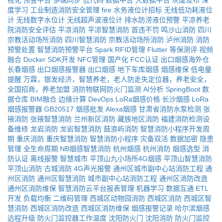
视化
预警平台
多端同步
低代码
数据中台
大数据平台
灰度发布
深
度学习
工业制造消防安全管理
fire
水务液位计招标
无线低功耗液位
计
无线数字水位计
无线超声波液位计
排水防涝液位预警
平凉养老
院消防安全评估
平凉消防
平凉智慧消防
首违不罚
鸣沙山消防
四川
宗教活动场所消防
四川智慧消防
宗教活动场所消防
泸州消防
消防
预警处置
智慧消防预警平台
Spark
RFID管理
Flutter
等保测评
视频
融合
Docker
SDK开发
NFC管理
国产化
FCC认证
出口烟感海外仓
长春烟感
出口烟感报警器
出口烟感
地下车库烟感
烟感维保
低电量
提醒
万霖，银发经济，智慧养老，老人防走失定位器，养老安全，
全国招商，养老加盟
消防物联网防火门监测
AI分析
SpringBoot
数
据仓库
BIM融合
边缘计算
DevOps
LoRa烟感价格
长沙烟感
LoRa
烟感报警器
GB20517
烟感批发
Alexa烟感
甘肃省消防水泵检测
张
掖消防
张掖智慧消防
兰州新区消防
藏族地区消防
福建消防检测设
备维修
龙岩消防
龙岩智慧消防
鼓浪屿消防
智慧消防小程序开发周
期
重庆消防
重庆智慧消防
智慧消防小程序
灾备双活
数据加密
隐患
管理
全生命周期
NB烟感智慧消防
杭州烟感
杭州消防
烟感选型
消
防认证
离线报警
智慧城市
平顶山九小场所4G烟感
平顶山智慧消防
平顶山消防
古城消防
4G声光报警
通州区城市副中心站消防工程
通
州区消防
通州区智慧消防
城市副中心站消防工程
通州区消防改造
通州区消防维保
智慧消防云平台报表管理
机器学习
数据互通
ETL
开发
负载均衡
二维码管理
西城区动物园消防
西城区消防
西城区智
慧消防
西城区消防改造
西城区消防维保
烟感报警记录
哈尔滨烟感
远程升级
防火门监控器工作温度
沈阳防火门
沈阳消防
防火门监控