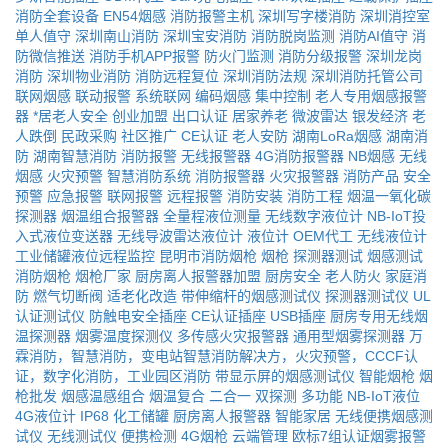
消防全套设备
EN54烟感
消防报警主机
深圳写字楼消防
深圳消控室
单人值守
深圳南山消防
深圳宝安消防
消防脱岗监测
消防AI值守
消
防微信推送
消防手机APP报警
防火门监测
消防分级报警
深圳龙岗
消防
深圳物业消防
消防远程复位
深圳消防法规
深圳消防托管公司
联网烟感
联动报警
系统联网
编码烟感
集中控制
老人专用烟感报警
器
*居老人安全
创业加盟
出口认证
居家养老
微波雷达
银发经济
老
人跌倒
民政采购
社区推广
CE认证
老人安防
湖南LoRa烟感
湖南消
防
湖南智慧消防
消防报警
无线报警器
4G消防报警器
NB烟感
无线
烟感
火灾预警
智慧消防系统
消防报警器
火灾报警器
消防产品
安全
预警
应急报警
联网报警
远程报警
消防安装
消防工程
烟温一氧化碳
探测器
烟温组合报警器
全量程液位测量
无线数字液位计
NB-IoT投
入式液位变送器
无线导波雷达液位计
液位计
OEM代工
无线液位计
工业储罐液位远程监控
昆明市消防烟枪
烟枪
探测器测试
烟感测试
消防烟枪
烟枪厂家
厨房离人报警器加盟
厨房安全
老人防火
家庭消
防
燃气切断阀
适老化改造
带伸缩杆的烟感测试仪
探测器测试仪
UL
认证测试仪
防触电安全插座
CE认证插座
USB插座
厨房专用无线烟
温探测器
烟雾温度探测仪
多传感火灾报警器
通用型烟雾探测器
万
霖消防，智慧消防，变电站智慧消防解决方，火灾预警，CCCF认
证，数字化消防，工业园区消防
带显示屏的烟感测试仪
智能烟枪
烟
枪批发
烟感温感组合
烟温复合
二合一
双探测
多功能
NB-IoT液位
4G液位计
IP68
化工储罐
厨房离人报警器
智能家居
无线便携烟感测
试仪
无线测试仪
便携检测
4G烟枪
云端管理
欧标7组认证烟雾报警