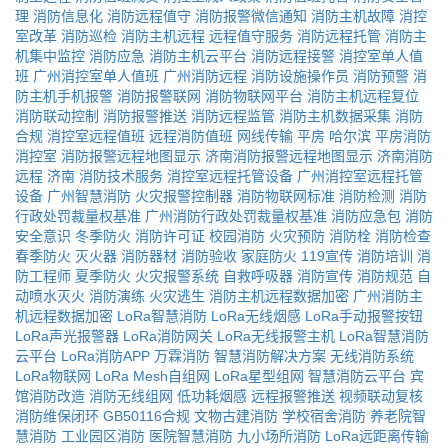
理
消防信息化
消防远程值守
消防报警微信通知
消防主机故障
消控
室改革
消防巡检
消防主机远程
远程值守服务
消防远程托管
消防主
机集中监控
消防应急
消防主机云平台
消防远程接警
消控室单人值
班
广州消控室单人值班
广州消防远程
消防设施操作员
消防预警
消
防主机手机报警
消防报警联网
消防物联网平台
消防主机远程复位
消防联动控制
消防报警推送
消防远程监管
消防主机数据采集
消防
合规
消控室远程值班
远程消防值班
网线传输
平房
哈尔滨
平房消防
消控室
消防报警远程地图显示
济南消防报警远程地图显示
济南消防
远程
济南
消防技术服务
消控室远程托管设备
广州消控室远程托管
设备
广州智慧消防
火灾报警控制器
消防物联网标准
消防检测
消防
行政处罚裁量权基准
广州消防行政处罚裁量权基准
消防应急包
消防
安全意识
冬季防火
消防许可证
校园消防
火灾预防
消防栓
消防检查
春季防火
灭火器
消防器材
消防验收
家庭防火
119宣传
消防培训
消
防工程师
夏季防火
火灾报警系统
自救呼吸器
消防宣传
消防规范
自
动喷水灭火
消防演练
火灾逃生
消防主机远程数据加密
广州消防主
机远程数据加密
LoRa智慧消防
LoRa无线烟感
LoRa手动报警按钮
LoRa声光报警器
LoRa消防网关
LoRa无线报警主机
LoRa智慧消防
云平台
LoRa消防APP
万霖消防
智慧消防解决方案
无线消防系统
LoRa物联网
LoRa Mesh自组网
LoRa星型组网
智慧消防云平台
宾
馆消防改造
消防无线组网
低功耗烟感
远程报警推送
视频联动复核
消防维保闭环
GB50116合规
文物古建消防
学校宿舍消防
养老院智
慧消防
工业园区消防
医院智慧消防
九小场所消防
LoRa远距离传输