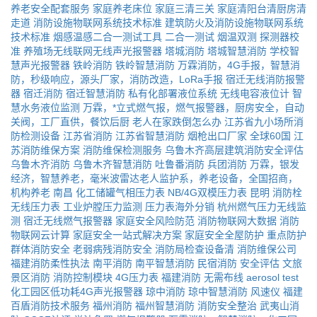
养老安全配套服务
家庭养老床位
家庭三清三关
家庭清阳台清厨房清
走道
消防设施物联网系统技术标准
建筑防火及消防设施物联网系统
技术标准
烟感温感二合一测试工具
二合一测试
烟温双测
探测器校
准
养殖场无线联网无线声光报警器
塔城消防
塔城智慧消防
学校智
慧声光报警器
铁岭消防
铁岭智慧消防
万霖消防，4G手报，智慧消
防，秒级响应，源头厂家，消防改造，LoRa手报
宿迁无线消防报警
器
宿迁消防
宿迁智慧消防
私有化部署液位系统
无线电容液位计
智
慧水务液位监测
万霖，*立式燃气报，燃气报警器，厨房安全，自动
关阀，工厂直供，餐饮后厨
老人在家跌倒怎么办
江苏省九小场所消
防检测设备
江苏省消防
江苏省智慧消防
烟枪出口厂家
全球60国
江
苏消防维保方案
消防维保检测服务
乌鲁木齐高层建筑消防安全评估
乌鲁木齐消防
乌鲁木齐智慧消防
吐鲁番消防
兵团消防
万霖，银发
经济，智慧养老，毫米波雷达老人监护系，养老设备，全国招商，
机构养老
南昌
化工储罐气相压力表
NB/4G双模压力表
昆明
消防栓
无线压力表
工业炉膛压力监测
压力表海外分销
杭州燃气压力无线监
测
宿迁无线燃气报警器
家庭安全风险防范
消防物联网大数据
消防
物联网云计算
家庭安全一站式解决方案
家庭安全全屋防护
重点防护
群体消防安全
老弱病残消防安全
消防局检查设备清
消防维保公司
福建消防柔性执法
南平消防
南平智慧消防
民宿消防
安全评估
文旅
景区消防
消防控制模块
4G压力表
福建消防
无需布线
aerosol
test
化工园区低功耗4G声光报警器
琼中消防
琼中智慧消防
风速仪
福建
百盾消防技术服务
福州消防
福州智慧消防
消防安全整治
武夷山消