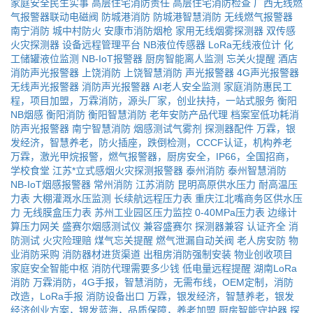
家庭安全民生实事
高层住宅消防责任
高层住宅消防检查
广西无线燃
气报警器联动电磁阀
防城港消防
防城港智慧消防
无线燃气报警器
南宁消防
城中村防火
安康市消防烟枪
家用无线烟雾探测器
双传感
火灾探测器
设备远程管理平台
NB液位传感器
LoRa无线液位计
化
工储罐液位监测
NB-IoT报警器
厨房智能离人监测
忘关火提醒
酒店
消防声光报警器
上饶消防
上饶智慧消防
声光报警器
4G声光报警器
无线声光报警器
消防声光报警器
AI老人安全监测
家庭消防惠民工
程，项目加盟，万霖消防，源头厂家，创业扶持，一站式服务
衡阳
NB烟感
衡阳消防
衡阳智慧消防
老年安防产品代理
档案室低功耗消
防声光报警器
南宁智慧消防
烟感测试气雾剂
探测器配件
万霖，银
发经济，智慧养老，防火插座，跌倒检测，CCCF认证，机构养老
万霖，激光甲烷报警，燃气报警器，厨房安全，IP66，全国招商，
学校食堂
江苏*立式感烟火灾探测报警器
泰州消防
泰州智慧消防
NB-IoT烟感报警器
常州消防
江苏消防
昆明高原供水压力
耐高温压
力表
大棚灌溉水压监测
长续航远程压力表
重庆江北嘴商务区供水压
力
无线膜盒压力表
苏州工业园区压力监控
0-40MPa压力表
边缘计
算压力网关
盛赛尔烟感测试仪
兼容盛赛尔
探测器兼容
认证齐全
消
防测试
火灾险理赔
煤气忘关提醒
燃气泄漏自动关阀
老人房安防
物
业消防采购
消防器材进货渠道
出租房消防强制安装
物业创收项目
家庭安全智能中枢
消防代理需要多少钱
低电量远程提醒
湖南LoRa
消防
万霖消防，4G手报，智慧消防，无需布线，OEM定制，消防
改造，LoRa手报
消防设备出口
万霖，银发经济，智慧养老，银发
经济创业方案，银发蓝海，品质保障，养老加盟
厨房智能守护器
探