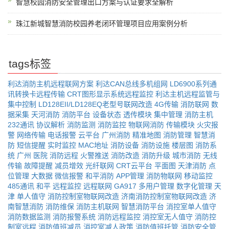
智慧校园消防安全管理出口方案与认证要求全解析
珠江新城智慧消防校园养老闭环管理项目应用案例分析
tags标签
利达消防主机远程联网方案
利达CAN总线多机组网
LD6900系列通
讯转换卡远程传输
CRT图形显示系统远程监控
利达主机远程监管与
集中控制
LD128EII/LD128EQ老型号联网改造
4G传输
消防联网
数
据采集
天河消防
消防平台
设备状态
透传模块
集中管理
消防主机
232通讯
协议解析
消防监测
消防监控
物联网消防
传输模块
火灾报
警
网络传输
电话报警
云平台
广州消防
精准地图
消防管理
智慧消
防
短信提醒
实时监控
MAC地址
消防设备
消防设施
楼层图
消防系
统
广州
医院
消防远程
火警推送
消防改造
消防升级
城市消防
无线
传输
故障提醒
减员增效
光纤联网
CRT云平台
平面图
天津消防
点
位管理
大数据
微信报警
和平消防
APP管理
消防物联网
移动监控
485通讯
和平
远程监控
远程联网
GA917
多用户管理
数字化管理
天
津
单人值守
消防控制室物联网改造
济南消防控制室物联网改造
济
南智慧消防
消防维保
消防主机联网
智慧消防平台
消控室单人值守
消防数据监测
消防报警系统
消防远程监控
消控室无人值守
消防控
制室远程
消防值班减员
消控室减人政策
消防值班托管
消防安全管