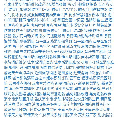
石家庄消防
消防维保改造
4G燃气报警
防火门报警器接线
长沙防火
门
防火门报警器
防火门常闭
防火门监控平台
防火门电磁释放器
防
火门联动
衡水武强县养老机构安全生产
衡水智慧消防
衡水消防
消
小熊消防相声
合肥消小熊
消小熊动画漫画
IP运营
品牌联名
宜昌酒
店消防检测设备
宜昌智慧消防
宜昌消防
本质安全提升
智慧集成消
防泵站
防火门联动检测
重庆防火门
防火门联动控制器
防火门声光
报警
防火门自动关闭
防火门提醒设备
承德酒店消防检测设备
承德
智慧消防
承德消防
昌平区无线消防报警器
昌平区消防
昌平区智慧
消防
昌平区消防改造
昌平区消防维保
武汉学校消防维保
保温材料
整治
邯郸养老院消防安全评估
无线烟感智慧消防
楚雄养老机构
楚
雄智慧消防
佳木斯养老院消防维保
佳木斯消防
佳木斯智慧消防
养
老院消防维保
佳木斯消防改造
佳木斯消防维保
鄂州市鄂城区消防维
保
鄂州智慧消防
鄂州消防
数智消防
河北省消防维保检测机构
沧州
消防安全重点单位
沧州智慧消防
沧州消防
翔安消防
4G通信
LoRa
组网
城市消防远程监控
AI烟雾识别
消防云平台
福建桃源洞景区消
防
云南养老机构
云南智慧消防
新乡消防改造
新乡智慧消防
新乡消
防
消小熊立体模型
沈阳消小熊
消小熊智能消防
消小熊品牌
黑河无
线消防报警器
黑河消防
黑河智慧消防
黑河消防改造
黑河消防维保
消小熊消防直升机
重庆消小熊
消防体验馆
红安县消防工程
黄冈智
慧消防
黄冈消防
消防设施完好率
北京养老机构消防隐患排查闭环
消防隐患排查闭环设备
出口贸易
全氟己酮灭火器
全氟己酮灭火剂
洁净灭火剂
环保灭火
气体灭火系统
消防灭火
灭火器厂家
消小熊背