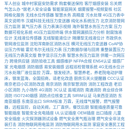
军人创业
城中村家庭安防需求
购套餐送保险
客厅烟感安装
忘关燃
气怎么办
*居老人安全设备
智能家庭网关
烟雾报警+视频复核
社区
网格化服务
无线水位传感器
智慧水务
高精度
污水处理
4G压力表中
英文说明书
汉威科技无线压力变送器
纯化水系统压力
北京消防管网
压力监测
氯气压力表
压力表演示视频
海外智慧水务压力方案
压力
数据可视化系统
4G压力监控终端
供水管网漏损压力分析
耐腐蚀液
位计
无线液位传感器
无线智能液位计
隔爆型无线液位计
市政供水
管网液位监测
沈阳浑南新区消防水压
横河无线压力变送器
CoAP协
议压力传输
霍尼韦尔无线压力表
压力数据存储与回溯
重整装置压力
无线压力表英文版
数字显示压力表
智慧水务压力监测
供暖一次网压
力
跨境供应链
消防验收工具
烟感维护
NFPA合规
EN54认证
烟感厂
家
光电烟感
消防烟感
易安装烟感
远程巡检管理系统
4G无线水位计
污水处理厂液位监控
万霖，银发经济，智慧养老，养老院电动护理
床，银发蓝海，全国招商，适老化改造
厨房忘关火提醒器
CCC认证
南京老旧小区消防改造
南京消防
南京智慧消防
消防工程改造
老旧
小区消防
九小场所
4G消防
3C认证
盐城消防
南通消防
商业综合体
消防
ISO7240烟感
消防点位核查工具
SIRIM认证
马来西亚消防
东
南亚烟感
东南亚出口
SIRIM标准
万霖，无线煤气报警，燃气报警
器，远程监控，自动关阀，工厂直供，餐饮后厨
智能插座质量可靠
智能插座
智能安全充电插座
UL认证插座
OEM插座
出口插座
儿童
安全插座
火灾探测器测试设备
燃气安全黑气瓶治理
燃气安全非法充
装打击
消防物联网用电监测
消防物联网用水监测
家庭安全惠民工程