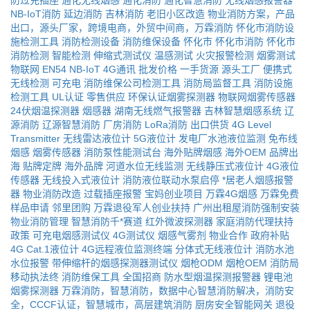
防过充插座
通化无线烟感
通化消防
通化智慧消防
无线烟感报警器
NB-IoT消防
延边消防
吉林消防
老旧小区改造
物业消防方案，产品
出口，源头厂家，跨境电商，外贸中间商，万霖消防
怀化市消防设
施检测工具
消防检测设备
消防维保设备
怀化市
怀化市消防
怀化市
消防检测
智能检测
伸缩式测试仪
温感测试
火灾报警检测
烟雾测试
物联网
EN54
NB-IoT
4G通讯
批发价格
一手货源
源头工厂
便携式
无线检测
可充电
消防维保公司检测工具
消防局监督工具
消防设施
检测工具
UL认证
零售供应
环保认证烟雾探测器
物联网烟雾传感器
24伏烟温探测器
烟感器
湖南无线燃气报警器
吉林智慧烟感系统
辽
源消防
辽源智慧消防
厂房消防
LoRa消防
出口供货
4G Level
Transmitter
无线雷达液位计
5G液位计
发电厂水池液位监测
免布线
烟感
烟雾传感器
消防泵性能测试台
海外贴牌烟感
海外OEM
品牌出
海
贴牌定牌
海外品牌
河道水位无线监测
无线静压式液位计
4G液位
传感器
无线投入式液位计
消防液位联动水泵启停
*居老人烟感报警
器
物业消防改造
过载插座报警
宝妈创业项目
万霖4G烟感
万霖免费
样品申请
邻里团购
万霖退役军人创业扶持
广州出租屋消防强制安装
物业消防管理
智慧消防千*赛道
红外微波探测器
家庭消防代理扶持
政策
可充电烟感测试仪
4G测试仪
烟感气雾剂
物业合作
政府补贴
4G Cat.1液位计
4G远程液位监测终端
分体式无线液位计
消防水池
水位报警
带伸缩杆的烟感探测器测试仪
烟枪ODM
烟枪OEM
消防局
移动执法终
消防维保工具
全国招商
防水型烟温探测报警器
锂电池
烟雾探测器
万霖消防，智慧消防，数据中心智慧消防解决，消防安
全，CCCF认证，智慧城市，高层建筑消防
厨房安全智能网关
退役