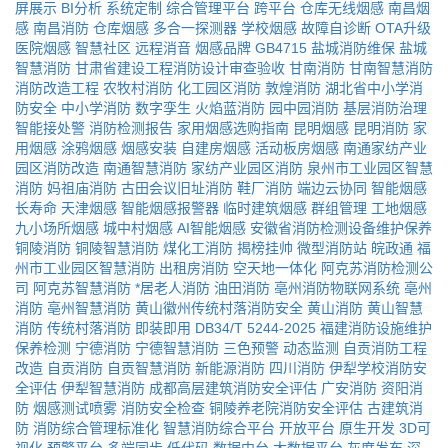
屏展示
BI分析
系统定制
综合管理平台
跨平台
仓库无线烟感
南昌烟
感
南昌消防
仓库烟感
多合一探测器
学校烟感
故障自诊断
OTA升级
医院烟感
智慧社区
远程消音
烟感品牌
GB4715
盐城消防维保
盐城
智慧消防
甘肃省建设工程消防设计审查验收
甘南消防
甘南智慧消防
消防改造工程
农牧村消防
化工园区消防
敦煌消防
湖北省中小学消
防安全
中小学消防
数字孪生
火焰蓝消防
园中园消防
基层消防治理
智能接处警
消防检测报告
家用烟感选购指南
昆明烟感
昆明消防
家
用烟感
涂鸦烟感
烟感安装
自建房烟感
活动板房烟感
南通家纺产业
园区消防改造
南通智慧消防
家纺产业园区消防
泉州市工业园区智慧
消防
妈祖庙消防
古田会议旧址消防
鞋厂消防
端边云协同
智能烟感
长寿命
天津烟感
智能烟感报警器
临时建筑烟感
群组管理
工地烟感
九小场所烟感
城中村烟感
AI智能烟感
安徽省消防检测设备维护保养
铜陵消防
铜陵智慧消防
煤化工消防
揭榜挂帅
微型消防站
皖政通
福
州市工业园区智慧消防
出租房消防
空天地一体化
阿克苏消防检测公
司
阿克苏智慧消防
*居老人消防
油田消防
亳州消防物联网系统
亳州
消防
亳州智慧消防
黄山徽州传统村落消防安全
黄山消防
黄山智慧
消防
传统村落消防
即装即用
DB34/T 5244-2025
福建消防设施维护
保养检测
宁德消防
宁德智慧消防
三色预警
动态监测
自贡消防工程
改造
自贡消防
自贡智慧消防
新能源消防
四川消防
伊犁学校消防安
全评估
伊犁智慧消防
成都高层建筑消防安全评估
广安消防
资阳消
防
烟感测试喷雾
消防安全检查
铜陵养老院消防安全评估
古建筑消
防
消防综合管理标准化
智慧消防综合平台
开放平台
原生开发
3D可