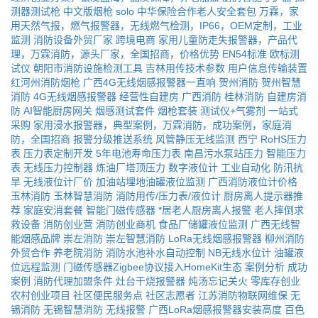
测器测试枪
中文版烟枪
solo
中华保险合作老人安全套包
万霖，家
用天然气报，燃气报警器，无线燃气检测，IP66，OEM定制，工业
监测
消防设备外贸厂家
跨境电商
家用儿童防走失报警器，产品代
理，万霖消防，源头厂家，全国招商，价格优势
EN54标准
欧标测
试仪
朝阳市消防设施检测工具
吉林用传技术参数
用户信息传输装置
红河州消防烟枪
广西4G无线烟感报警器一直响
贺州消防
贺州智慧
消防
4G无线烟感报警器
经营性自建房
广西消防
桂林消防
自建房消
防
AI智能厨房网关
烟感测试套件
烟枪套装
测试仪+气雾剂
一站式
采购
家用浸水报警器，典型案例，万霖消防，成功案例，家庭消
防，全国招商
报警分级推送系统
风管静压无线监测
西宁
RoHS压力
表
压力表定制开发
5年电池寿命压力表
南昌污水泵站压力
智能压力
表
无线压力控制器
炼油厂塔顶压力
数字液位计
工业自动化
防汛抗
旱
无线液位计厂价
加油站埋地油罐液位监测
广西消防液位计价格
玉林消防
玉林智慧消防
消防用传/压力表/液位计
厨房离人提示器推
荐
家庭安消套餐
智能门磁传感器
*居老人厨房离人报警
老人摔倒求
救设备
消防创业营
消防创业商机
食品厂储罐液位监测
广西无线智
能烟感品牌
崇左消防
崇左智慧消防
LoRa无线烟感报警器
柳州消防
外贸合作
养老院消防
消防水池补水自动控制
NB无线水位计
油罐液
位远程监测
门磁传感器Zigbee协议接入HomeKit生态
案例分析
成功
案例
消防代理加盟条件
灶台干烧报警器
炖汤忘记关火
零库存创业
农村创业项目
社区便民服务点
社区志愿者
江苏消防物联网维保
无
锡消防
无锡智慧消防
无线报警
广西LoRa烟感报警器安装高度
百色