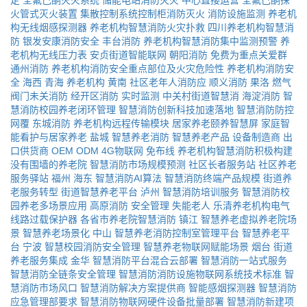
定
全氟己酮灭火系统
储能电站消防灭火
中心直接运营
全氟己酮探
火管式灭火装置
集散控制系统控制柜消防灭火
消防设施监测
养老机
构无线烟感探测器
养老机构智慧消防火灾扑救
四川养老机构智慧消
防
银发安康消防安全
丰台消防
养老机构智慧消防集中监测预警
养
老机构无线压力表
安贞街道智能联网
朝阳消防
免费为重点关爱群
通州消防
养老机构消防安全重点部位及火灾危险性
养老机构消防安
全
海西
青海
养老机构
黄南
社区老年人消防应
顺义消防
果洛
燃气
阀门未关消防
经开区消防
实时监测
中关村街道智慧消
海淀消防
智
慧消防校园养老闭环管理
智慧消防创新科技加速落地
智慧消防防控
网覆
东城消防
养老机构远程传输模块
居家养老颐养智慧屏
家庭智
能看护与居家养老
盐城
智慧养老消防
智慧养老产品
设备制造商
出
口供货商
OEM
ODM
4G物联网
免布线
养老机构智慧消防积极构建
没有围墙的养老院
智慧消防市场规模预测
社区长者服务站
社区养老
服务驿站
福州
海东
智慧消防AI算法
智慧消防终端产品规模
街道养
老服务转型
街道智慧养老平台
泸州
智慧消防培训服务
智慧消防校
园养老多场景应用
高原消防
安全管理
失能老人
乐清养老机构电气
线路过载保护器
各省市养老院智慧消防
镇江
智慧养老虚拟养老院场
景
智慧养老场景化
中山
智慧养老消防控制室管理平台
智慧养老平
台
宁波
智慧校园消防安全管理
智慧养老物联网赋能场景
烟台
街道
养老服务集成
金华
智慧消防平台混合云部署
智慧消防一站式服务
智慧消防全链条安全管理
智慧消防消防设施物联网系统技术标准
智
慧消防市场风口
智慧消防解决方案提供商
智能感烟探测器
智慧消防
应急管理部要求
智慧消防物联网硬件设备批量部署
智慧消防新建项