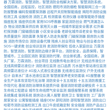
器
万霖消防，智慧消防，智慧消防全栈解决方案，智慧消防系统，
全国招商，远程监控，社区消防
德阳市消防烟枪
智能联网三合一消
防报警器
编码型烟雾探测器
远程开关控制智能插座
揭阳市消防设施
检测工具
设施检测
消防工具
检测套装
检测仪器
谷歌智能助手插座
插座批发
插座供应商
家用SOS呼救器
家庭消防创业
燃气泄漏怎么
办
物业消防集采供应商
家用灭火器
一线城市家庭安全需求
红外幕
栏探测器
门窗磁感应器
小区安全设备
老龄化城市适老安全
物业服
务质量提升
消防面罩
失智老人防走失报警
门磁探测器
厨房防火措
施
消防市场空白
消防设备代理
残疾人创业项目
物业与创业者合作
SOS一键求救
创业培训支持
卖消防带保险
低收入家庭创业
万霖消
防，智慧消防，智慧消防边缘计算平台，消防安全，品质保障，智
慧城市，工业园区消防
家庭消防代理，创业新机遇，全国招商，源
头厂家，万霖消防，创业项目
无线数传电台液位计
无线远传液位计
无线高频雷达液位计
消防液位监测
出口品质
污水提升泵站液位监测
高频雷达液位计
4G投入式液位变送器
无线液位监测仪
户外无线液
位计
自来水厂清水池液位监测
智慧居家养老安防套装
4G报警器
安
全生产治本攻坚现代化治理
消防安全十五五规划
十五五消防救援工
作现代化
基层消防治理体系提质升级
基层消防软建设硬投资
十五五
生命线工程建设
城市生命线燃气安全监测
烟感报警系统
报警系统
系统集成
联网系统
厨房动火离人报警
厨房卫士
智能安防
工厂直供
居家安全
公寓智能插座
插座OEM
邵阳消防
邵阳智慧消防
消防出口
哈密市消防设施检测工具
出口牛皮纸箱定制
安全插座
消防产品出口