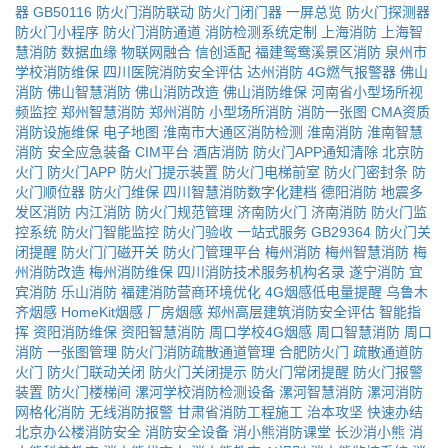
器
GB50116
防火门消防联动
防火门闭门器
一屏总览
防火门探测器
防火门小程序
防火门消防通道
消防检测系统定制
上海消防
上海智
慧消防
数据血缘
物联网融合
信创适配
福建鸳鸯溪景区消防
泉州市
学校消防维保
四川医院消防安全评估
达州消防
4G燃气报警器
佛山
消防
佛山智慧消防
佛山消防改造
佛山消防维保
河南省小型场所视
频监控
郑州智慧消防
郑州消防
小型场所消防
消防一张图
CMA资质
消防设施维保
电子地图
淮南市大通区消防检测
淮南消防
淮南智慧
消防
安全应急装备
CIM平台
酒店消防
防火门APP通知清除
北京防
火门
防火门APP
防火门提示装置
防火门电梯前室
防火门密封条
防
火门顺位器
防火门维保
四川智慧消防数字化建档
德阳消防
地震多
发区消防
内江消防
防火门规范管理
济南防火门
济南消防
防火门监
控系统
防火门智能监控
防火门验收
一站式服务
GB29364
防火门关
闭提醒
防火门门磁开关
防火门管理平台
梅州消防
梅州智慧消防
梅
州消防改造
梅州消防维保
四川消防技术服务机构名录
遂宁消防
宜
宾消防
乐山消防
福建消防营商环境优化
4G烟感低电量提醒
乌鲁木
齐烟感
HomeKit烟感
厂房烟感
郑州高层建筑消防安全评估
智能指
挥
资阳消防维保
资阳智慧消防
周口学校4G烟感
周口智慧消防
周口
消防
一张图管理
防火门消防疏散通道管理
合肥防火门
疏散通道防
火门
防火门联动关闭
防火门关闭提示
防火门常闭提醒
防火门报警
装置
防火门楼梯间
漯河学校消防检测设备
漯河智慧消防
漯河消防
网格化消防
无线消防报警
甘肃省消防工程施工
治本攻坚
快速办结
北京办公楼消防安全
消防安全设备
消小熊消防课堂
长沙消小熊
消