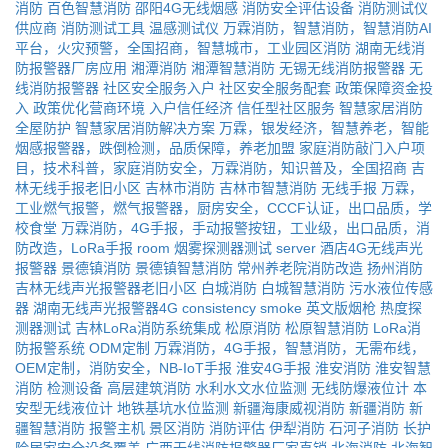
消防
百色智慧消防
邵阳4G无线烟感
消防安全评估设备
消防测试仪
供应商
消防测试工具
温感测试仪
万霖消防，智慧消防，智慧消防AI
平台，火灾预警，全国招商，智慧城市，工业园区消防
湖南无线消
防报警器厂房应用
湘潭消防
湘潭智慧消防
无锡无线消防报警器
无
线消防报警器
社区安全服务入户
社区安全服务配套
政策保障资金投
入
政策优化营商环境
入户信任经济
信任型社区服务
智慧家居消防
全屋防护
智慧家居消防解决方案
万霖，银发经济，智慧养老，智能
烟感报警器，跌倒检测，品质保障，养老加盟
家庭消防敲门入户项
目，技术科普，家庭消防安全，万霖消防，知识普及，全国招商
吉
林无线手报老旧小区
吉林市消防
吉林市智慧消防
无线手报
万霖，
工业燃气报警，燃气报警器，厨房安全，CCCF认证，出口品质，学
校食堂
万霖消防，4G手报，手动报警按钮，工业级，出口品质，消
防改造，LoRa手报
room
烟雾探测器测试
server
酒店4G无线声光
报警器
景德镇消防
景德镇智慧消防
常州养老院消防改造
扬州消防
吉林无线声光报警器老旧小区
白城消防
白城智慧消防
污水液位传感
器
湖南无线声光报警器4G
consistency
smoke
英文版烟枪
热度探
测器测试
吉林LoRa消防系统集成
松原消防
松原智慧消防
LoRa消
防报警系统
ODM定制
万霖消防，4G手报，智慧消防，无需布线，
OEM定制，消防安全，NB-IoT手报
淮安4G手报
淮安消防
淮安智慧
消防
检测设备
高层建筑消防
水利水文水位监测
无线防爆液位计
本
安型无线液位计
地铁基坑水位监测
新疆海康威视消防
新疆消防
新
疆智慧消防
报警主机
景区消防
消防评估
伊犁消防
石河子消防
长护