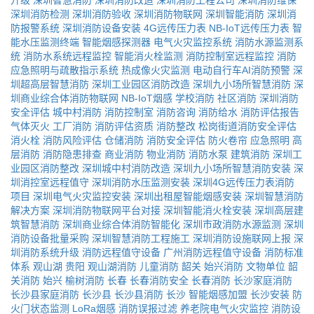
升级
深圳智慧消防
深圳消防改造
深圳消防工程公司
深圳消防维保
深圳消防检测
深圳消防验收
深圳消防物联网
深圳智能消防
深圳消
防报警系统
深圳消防设备安装
4G远传压力表
NB-IoT远传压力表
智
能水压监测终端
智能烟感探测器
电气火灾监控系统
消防水源监测系
统
消防水系统远程监控
智能消火栓监测
消防控制室远程监控
消防
应急照明与疏散指示系统
热成像火灾监测
电动自行车AI消防预警
深
圳超高层智慧消防
深圳工业园区消防改造
深圳九小场所智慧消防
深
圳商业综合体消防物联网
NB-IoT烟感
学校消防
社区消防
深圳消防
安全评估
城中村消防
消防控制室
消防咨询
消防给水
消防评估报告
气体灭火
工厂消防
消防评估资质
消防整改
松岗街道消防安全评估
消火栓
消防风险评估
仓储消防
消防安全评估
防火卷帘
应急照明
高
层消防
消防隐患排查
商业消防
物业消防
消防水泵
建筑消防
深圳工
业园区消防整改
深圳城中村消防改造
深圳九小场所智慧消防安装
深
圳消控室远程值守
深圳消防水压监测安装
深圳4G远传压力表消防
项目
深圳电气火灾监控安装
深圳出租屋智能烟感安装
深圳智慧消防
解决方案
深圳消防物联网平台对接
深圳智能消火栓安装
深圳高层建
筑智慧消防
深圳商业综合体消防智能化
深圳市政消防水源监测
深圳
消防设备批量采购
深圳智慧消防工程施工
深圳消防设施联网上报
深
圳消防系统升级
消防远程值守设备
广州消防远程值守设备
消防标准
体系
观山湖
贵阳
观山湖消防
儿童消防
韶关
始兴消防
文物单位
韶
关消防
始兴
榆树消防
长春
长春消防安全
长春消防
长沙家庭消防
长沙县家庭消防
长沙县
长沙县消防
长沙
智能烟感加盟
长沙安装
防
火门状态监测
LoRa烟感
消防误报过滤
养老院电气火灾监控
消防设