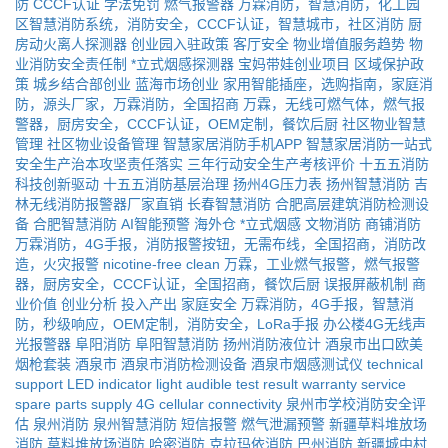
防
CCCF认证
学法免罚
燃气报警器
万霖消防，智慧消防，化工园
区智慧消防系统，消防安全，CCCF认证，智慧城市，社区消防
厨
房动火离人探测器
创业园入驻政策
客厅安全
物业增值服务趋势
物
业消防安全责任制
*立式烟感探测器
宝妈带娃创业项目
区域保护政
策
城乡结合部创业
蓝海市场创业
家用智能插座，选购指南，家庭消
防，源头厂家，万霖消防，全国招商
万霖，无线可燃气体，燃气报
警器，厨房安全，CCCF认证，OEM定制，餐饮后厨
社区物业智慧
管理
社区物业设备管理
智慧家居消防手机APP
智慧家居消防一站式
安全生产治本攻坚责任落实
三年行动安全生产考核评价
十五五消防
科技创新驱动
十五五消防基层治理
扬州4G压力表
扬州智慧消防
吉
林无线消防报警器厂家直销
长春智慧消防
合肥高层建筑消防检测设
备
合肥智慧消防
AI智能预警
海外仓
*立式烟感
文物消防
商铺消防
万霖消防，4G手报，消防报警按钮，无需布线，全国招商，消防改
造，火灾报警
nicotine-free
clean
万霖，工业燃气报警，燃气报警
器，厨房安全，CCCF认证，全国招商，餐饮后厨
误报屏蔽机制
商
业价值
创业分析
投入产出
家庭安全
万霖消防，4G手报，智慧消
防，秒级响应，OEM定制，消防安全，LoRa手报
办公楼4G无线声
光报警器
阜阳消防
阜阳智慧消防
扬州消防液位计
酒泉市出口欧美
烟枪套装
酒泉市
酒泉市消防检测设备
酒泉市烟感测试仪
technical
support
LED indicator light
audible test result
warranty service
spare parts supply
4G cellular connectivity
泉州市学校消防安全评
估
泉州消防
泉州智慧消防
短信报警
燃气泄漏预警
新疆草料堆放场
消防
草料堆放场消防
哈密消防
克拉玛依消防
巴州消防
新疆城中村