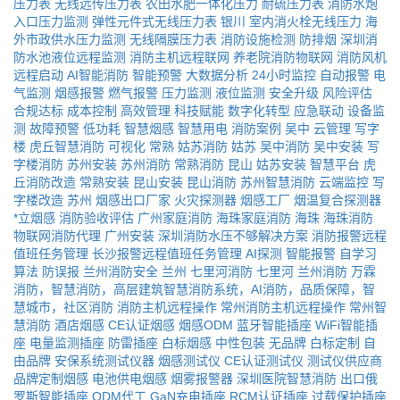
压力表
无线远传压力表
农田水肥一体化压力
耐硫压力表
消防水炮
入口压力监测
弹性元件式无线压力表
银川
室内消火栓无线压力
海
外市政供水压力监测
无线隔膜压力表
消防设施检测
防排烟
深圳消
防水池液位远程监测
消防主机远程联网
养老院消防物联网
消防风机
远程启动
AI智能消防
智能预警
大数据分析
24小时监控
自动报警
电
气监测
烟感报警
燃气报警
压力监测
液位监测
安全升级
风险评估
合规达标
成本控制
高效管理
科技赋能
数字化转型
应急联动
设备监
测
故障预警
低功耗
智慧烟感
智慧用电
消防案例
吴中
云管理
写字
楼
虎丘智慧消防
可视化
常熟
姑苏消防
姑苏
吴中消防
吴中安装
写
字楼消防
苏州安装
苏州消防
常熟消防
昆山
姑苏安装
智慧平台
虎
丘消防改造
常熟安装
昆山安装
昆山消防
苏州智慧消防
云端监控
写
字楼改造
苏州
烟感出口厂家
火灾探测器
烟感工厂
烟温复合探测器
*立烟感
消防验收评估
广州家庭消防
海珠家庭消防
海珠
海珠消防
物联网消防代理
广州安装
深圳消防水压不够解决方案
消防报警远程
值班任务管理
长沙报警远程值班任务管理
AI探测
智能报警
自学习
算法
防误报
兰州消防安全
兰州
七里河消防
七里河
兰州消防
万霖
消防，智慧消防，高层建筑智慧消防系统，AI消防，品质保障，智
慧城市，社区消防
消防主机远程操作
常州消防主机远程操作
常州智
慧消防
酒店烟感
CE认证烟感
烟感ODM
蓝牙智能插座
WiFi智能插
座
电量监测插座
防雷插座
白标烟感
中性包装
无品牌
白标定制
自
由品牌
安保系统测试仪器
烟感测试仪
CE认证测试仪
测试仪供应商
品牌定制烟感
电池供电烟感
烟雾报警器
深圳医院智慧消防
出口俄
罗斯智能插座
ODM代工
GaN充电插座
RCM认证插座
过载保护插座